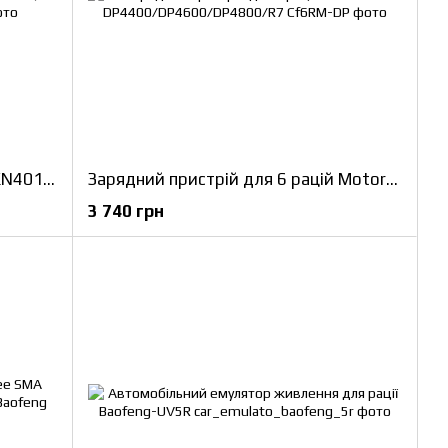
Кабель для програмування (PMKN4012D) рацій Motorola DP серії
Зарядний пристрій для 6 рацій Motorola DP4400/DP4600/DP4800/R7
3 740 грн