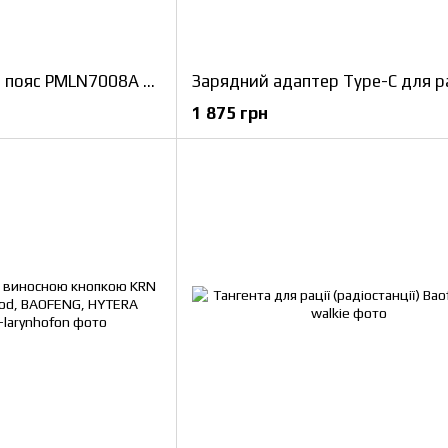
Кліпса кріплення на пояс PMLN7008A для рацій Motorola DP2400 / DP2600 / DP4400 / DP4600 / DP4800 / R7
1 875 грн