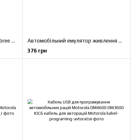
Подовжувач антени / кабель Abbree SMA VHF/UHF 144/430 МГц 60см для рації Baofeng
Автомобільний емулятор живлення для рації Baofeng-UV5R
376 грн