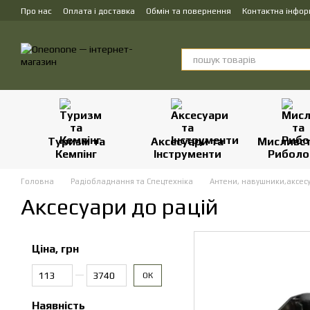
Перейти до основного контенту
Про нас
Оплата і доставка
Обмін та повернення
Контактна інфор
Туризм та
Аксесуари та
Мисливст
Кемпінг
Інструменти
Риболо
Головна
Радіобладнання та Спецтехніка
Антени, навушники,аксес
Аксесуари до рацій
Ціна, грн
Від Ціна, грн
До Ціна, грн
ОК
Наявність