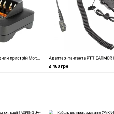
Оригінальний зарядний пристрій Motorola PMPN4527A для радіостанції Motorola DP 4400 / DP 4600 / DP 4800 / R7 / R7A
2 469 грн