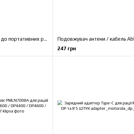
Зарядний пристрій до портативних радіостанцій Motorola DP2400 / DP2600 / DP4400 / DP4600 / DP4800 / R7 / R7A
247 грн