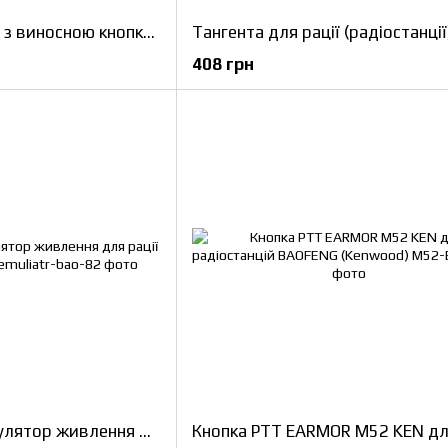
Гарнітура для рації з виносною кнопкою KRN Ларингофон Kenwood, BAOFENG, HYTERA
408 грн
Автомобільний емулятор живлення для рації Baofeng UV-82