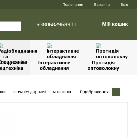
Порівняння
Бажання
Вхід
+380682968900
Мій кошик
бладнання
Інтерактивне
Протидія
ецтехніка
обладнання
оптоволокну
вше
спочатку дорожчі
за назвою
Відображення: