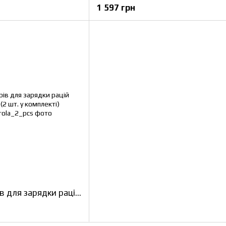
1 597 грн
Комплект адаптерів для зарядки рацій Motorola серії DP (2 шт. у комплекті)