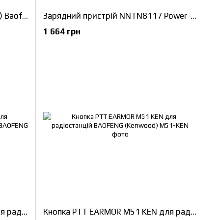
Тангента для рації (радіостанції) Baofeng
Зарядний пристрій NNTN8117 Power-Time для Motorolа серії DP та R
1 664 грн
Кнопка PTT EARMOR M52 KEN для радіостанцій BAOFENG (Kenwood)
Кнопка PTT EARMOR M51 KEN для радіостанцій BAOFENG (Kenwood)