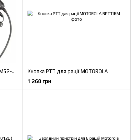
Адаптер-тангента PTT EARMOR М52-PD780G для рації Hytera з додатковою кнопкою PTT
Кнопка PTT для рації MOTOROLA
1 260 грн