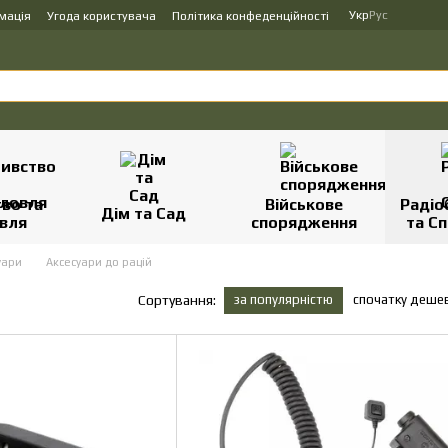
Укр
Рус
мація
Угода користувача
Політика конфеденційності
во та
Військове
Радіо
Дім та Сад
вля
спорядження
та Сп
уари
Аксесуари до рацій
за популярністю
спочатку деше
Сортування: