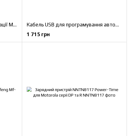
Зарядний адаптер Type-C для рації Motorola DP та R 5 ШТУК
Кабель USB для програмування автомобільних рацій Motorola DM4600 DM3600 ЮСБ кабель для авторацій Motorola
1 715 грн