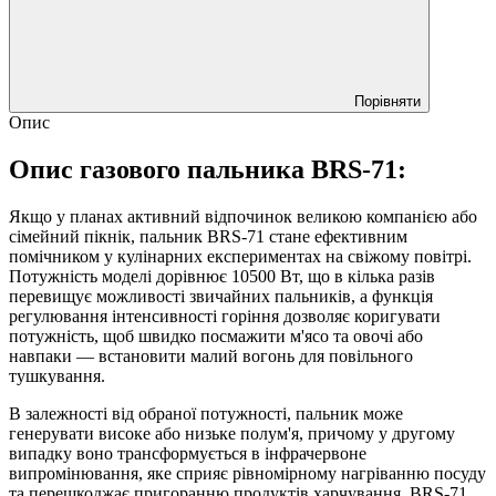
Порівняти
Опис
Опис газового пальника BRS-71:
Якщо у планах активний відпочинок великою компанією або
сімейний пікнік, пальник BRS-71 стане ефективним
помічником у кулінарних експериментах на свіжому повітрі.
Потужність моделі дорівнює 10500 Вт, що в кілька разів
перевищує можливості звичайних пальників, а функція
регулювання інтенсивності горіння дозволяє коригувати
потужність, щоб швидко посмажити м'ясо та овочі або
навпаки — встановити малий вогонь для повільного
тушкування.
В залежності від обраної потужності, пальник може
генерувати високе або низьке полум'я, причому у другому
випадку воно трансформується в інфрачервоне
випромінювання, яке сприяє рівномірному нагріванню посуду
та перешкоджає пригоранню продуктів харчування. BRS-71