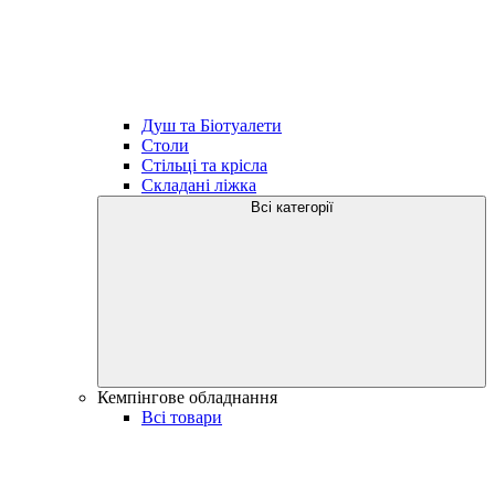
Душ та Біотуалети
Столи
Стільці та крісла
Складані ліжка
Всі категорії
Кемпінгове обладнання
Всі товари