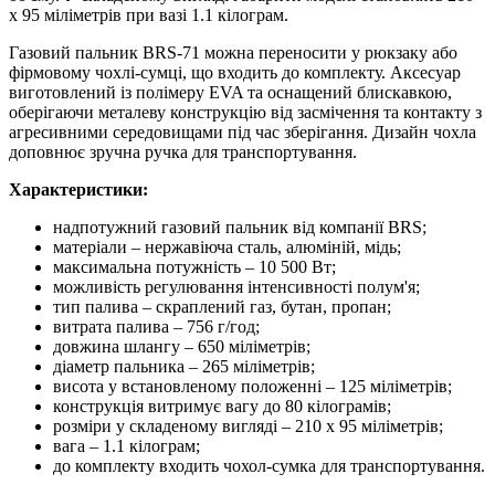
х 95 міліметрів при вазі 1.1 кілограм.
Газовий пальник BRS-71 можна переносити у рюкзаку або
фірмовому чохлі-сумці, що входить до комплекту. Аксесуар
виготовлений із полімеру EVA та оснащений блискавкою,
оберігаючи металеву конструкцію від засмічення та контакту з
агресивними середовищами під час зберігання. Дизайн чохла
доповнює зручна ручка для транспортування.
Характеристики:
надпотужний газовий пальник від компанії BRS;
матеріали – нержавіюча сталь, алюміній, мідь;
максимальна потужність – 10 500 Вт;
можливість регулювання інтенсивності полум'я;
тип палива – скраплений газ, бутан, пропан;
витрата палива – 756 г/год;
довжина шлангу – 650 міліметрів;
діаметр пальника – 265 міліметрів;
висота у встановленому положенні – 125 міліметрів;
конструкція витримує вагу до 80 кілограмів;
розміри у складеному вигляді – 210 х 95 міліметрів;
вага – 1.1 кілограм;
до комплекту входить чохол-сумка для транспортування.