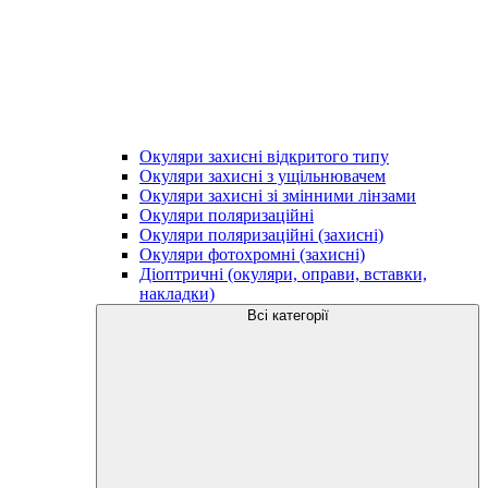
Окуляри захисні відкритого типу
Окуляри захисні з ущільнювачем
Окуляри захисні зі змінними лінзами
Окуляри поляризаційні
Окуляри поляризаційні (захисні)
Окуляри фотохромні (захисні)
Діоптричні (окуляри, оправи, вставки,
накладки)
Всі категорії