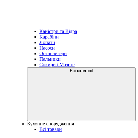
Каністри та Відра
Карабіни
Лопати
Насоси
Органайзери
Пальники
Сокири і Мачете
Всі категорії
Кухонне спорядження
Всі товари