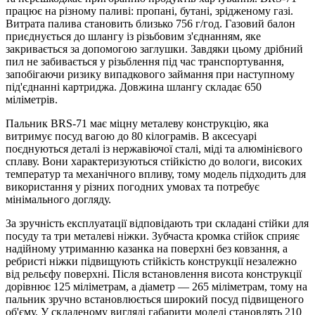
працює на різному паливі: пропані, бутані, зрідженому газі.
Витрата палива становить близько 756 г/год. Газовий балон
приєднується до шлангу із різьбовим з'єднанням, яке
закривається за допомогою заглушки. Завдяки цьому дрібний
пил не забивається у різьблення під час транспортування,
запобігаючи ризику випадкового займання при наступному
під'єднанні картриджа. Довжина шлангу складає 650
міліметрів.
Пальник BRS-71 має міцну металеву конструкцію, яка
витримує посуд вагою до 80 кілограмів. В аксесуарі
поєднуються деталі із нержавіючої сталі, міді та алюмінієвого
сплаву. Вони характеризуються стійкістю до вологи, високих
температур та механічного впливу, тому модель підходить для
використання у різних погодних умовах та потребує
мінімального догляду.
За зручність експлуатації відповідають три складані стійки для
посуду та три металеві ніжки. Зубчаста кромка стійок сприяє
надійному утриманню казанка на поверхні без ковзання, а
ребристі ніжки підвищують стійкість конструкції незалежно
від рельєфу поверхні. Після встановлення висота конструкції
дорівнює 125 міліметрам, а діаметр — 265 міліметрам, тому на
пальник зручно встановлюється широкий посуд підвищеного
об'єму. У складеному вигляді габарити моделі становлять 210