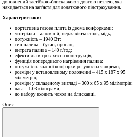
доповнений застібкою-блискавкою з довгою петлею, яка
накидається на зап'ястя для додаткового підстрахування.
Характеристики:
портативна газова плита із двома конфорками;
матеріали – алюміній, нержавіюча сталь, мідь;
потужність – 1940 Вт;
тип палива – бутан, пропан;
витрата палива – 140 г/год;
ефективна вітрозахисна конструкція;
функція попереднього нагрівання палива;
потужність кожної конфорки регулюється окремо;
розміри у встановленому положенні – 415 х 187 х 95
міліметрів;
розміри у складеному вигляді – 300 х 65 х 95 міліметрів;
вага – 1.03 кілограми;
до набору входить чохол на блискавці.
Опис