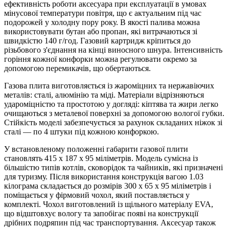
ефективність роботи аксесуара при експлуатації в умовах
мінусової температури повітря, що є актуальним під час
подорожей у холодну пору року. В якості палива можна
використовувати бутан або пропан, які витрачаються зі
швидкістю 140 г/год. Газовий картридж кріпиться до
різьбового з'єднання на кінці виносного шнура. Інтенсивність
горіння кожної конфорки можна регулювати окремо за
допомогою перемикачів, що обертаються.
Газова плита виготовляється із жароміцних та нержавіючих
металів: сталі, алюмінію та міді. Матеріали відрізняються
удароміцністю та простотою у догляді: кіптява та жири легко
очищаються з металевої поверхні за допомогою вологої губки.
Стійкість моделі забезпечується за рахунок складаних ніжок зі
сталі — по 4 штуки під кожною конфоркою.
У встановленому положенні габарити газової плити
становлять 415 х 187 х 95 міліметрів. Модель сумісна із
більшістю типів котлів, сковорідок та чайників, які призначені
для туризму. Після використання конструкція вагою 1.03
кілограма складається до розмірів 300 х 65 х 95 міліметрів і
поміщається у фірмовий чохол, який поставляється у
комплекті. Чохол виготовлений із щільного матеріалу EVA,
що відштовхує вологу та запобігає появі на конструкції
дрібних подряпин під час транспортування. Аксесуар також