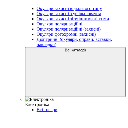
Окуляри захисні відкритого типу
Окуляри захисні з ущільнювачем
Окуляри захисні зі змінними лінзами
Окуляри поляризаційні
Окуляри поляризаційні (захисні)
Окуляри фотохромні (захисні)
Діоптричні (окуляри, оправи, вставки,
накладки)
Всі категорії
Електроніка
Всі товари