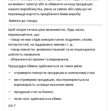
на момент запиту) або ж обміняти на іншу продукцію
нашого виробництва, рівну за сумою або суму що не
перевищує вартість придбаного Вами виробу.
Вимоги до товару
Щоб скористатися цією можливістю, будь ласка,
переконайтеся, що:
- товар не має слідів використання: подряпин, сколів,
потертостей, не піддавався змінам і т. д.;
- товар повністю укомплектований та не пошкоджена
цілісність пакування;
- збережені всі ярлики та маркування.
Процедура обміну здійснюється за таких умов:
отримувач повертає продукцію в належному стані;
ми отримуємо продукцію, яка перевіряється на
відповідність за вище вказаних умов;
продукція стає на баланс;
після чого здійснюється обмін.
24/7