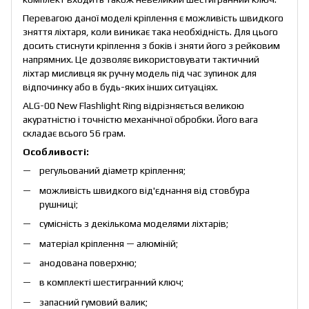
Перевагою даної моделі кріплення є можливість швидкого
зняття ліхтаря, коли виникає така необхідність. Для цього
досить стиснути кріплення з боків і зняти його з рейковим
напрямних. Це дозволяє використовувати тактичний
ліхтар мисливця як ручну модель під час зупинок для
відпочинку або в будь-яких інших ситуаціях.
ALG-00 New Flashlight Ring відрізняється великою
акуратністю і точністю механічної обробки. Його вага
складає всього 56 грам.
Особливості:
регульований діаметр кріплення;
можливість швидкого від'єднання від стовбура
рушниці;
сумісність з декількома моделями ліхтарів;
матеріал кріплення — алюміній;
анодована поверхню;
в комплекті шестигранний ключ;
запасний гумовий валик;