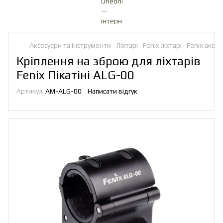
Аксесуари та Інструменти
Ліхтарі
Fenix ліхтарі
Fenix аксес
Кріплення на зброю для ліхтарів
Fenix Пікатіні ALG-00
Артикул:
AM-ALG-00
Написати відгук