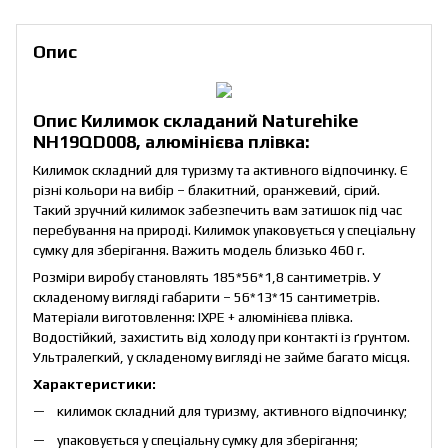
Опис
Опис Килимок складаний Naturehike
NH19QD008, алюмінієва плівка:
Килимок складний для туризму та активного відпочинку. Є
різні кольори на вибір – блакитний, оранжевий, сірий.
Такий зручний килимок забезпечить вам затишок під час
перебування на природі. Килимок упаковується у спеціальну
сумку для зберігання. Важить модель близько 460 г.
Розміри виробу становлять 185*56*1,8 сантиметрів. У
складеному вигляді габарити – 56*13*15 сантиметрів.
Матеріали виготовлення: IXPE + алюмінієва плівка.
Водостійкий, захистить від холоду при контакті із ґрунтом.
Ультралегкий, у складеному вигляді не займе багато місця.
Характеристики:
килимок складний для туризму, активного відпочинку;
упаковується у спеціальну сумку для зберігання;