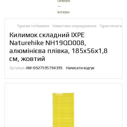
Туризм та Кемпінг
Наметове спорядження
Туристичні ки
Килимок складний IXPE
Naturehike NH19QD008,
алюмінієва плівка, 185x56х1,8
см, жовтий
Артикул:
AM-6927595794395
Написати відгук