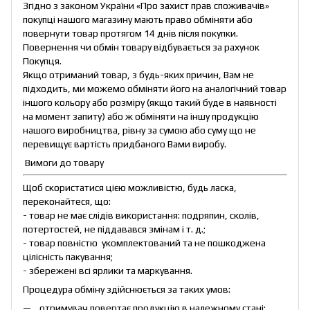
Згідно з законом України «Про захист прав споживачів»
покупці нашого магазину мають право обміняти або
повернути товар протягом 14 днів після покупки.
Повернення чи обмін товару відбувається за рахунок
Покупця.
Якщо отриманий товар, з будь-яких причин, Вам не
підходить, ми можемо обміняти його на аналогічний товар
іншого кольору або розміру (якщо такий буде в наявності
на момент запиту) або ж обміняти на іншу продукцію
нашого виробництва, рівну за сумою або суму що не
перевищує вартість придбаного Вами виробу.
Вимоги до товару
Щоб скористатися цією можливістю, будь ласка,
переконайтеся, що:
- товар не має слідів використання: подряпин, сколів,
потертостей, не піддавався змінам і т. д.;
- товар повністю укомплектований та не пошкоджена
цілісність пакування;
- збережені всі ярлики та маркування.
Процедура обміну здійснюється за таких умов:
отримувач повертає продукцію в належному стані;