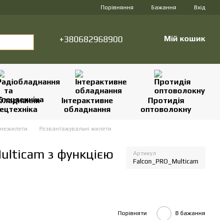
Порівняння
Бажання
Вхід
+380682968900
Мій кошик
бладнання
Інтерактивне
Протидія
ецтехніка
обладнання
оптоволокну
онежилети
Розвантажувальні жилети
ulticam з функцією
Артикул
Falcon_PRO_Multicam
Порівняти
В бажання