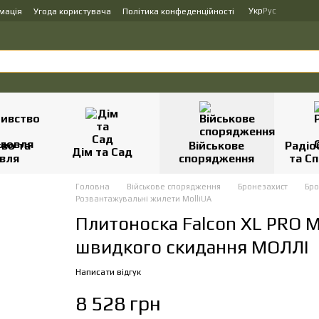
Укр
Рус
мація
Угода користувача
Політика конфеденційності
во та
Військове
Радіо
Дім та Сад
вля
спорядження
та Сп
Головна
Військове спорядження
Бронезахист
Бр
Розвантажувальні жилети MolliUA
Плитоноска Falcon XL PRO M
швидкого скидання МОЛЛІ
Написати відгук
8 528 грн