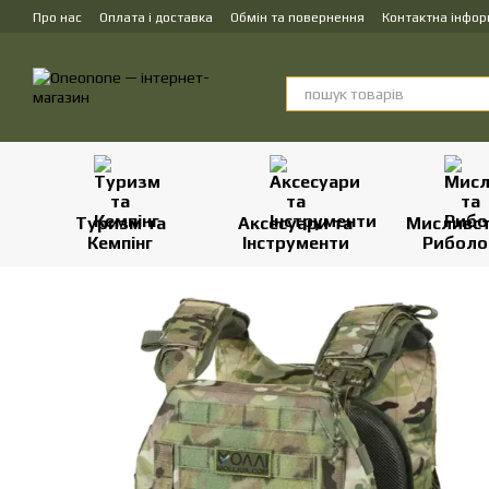
Перейти до основного контенту
Про нас
Оплата і доставка
Обмін та повернення
Контактна інфор
Туризм та
Аксесуари та
Мисливст
Кемпінг
Інструменти
Риболо