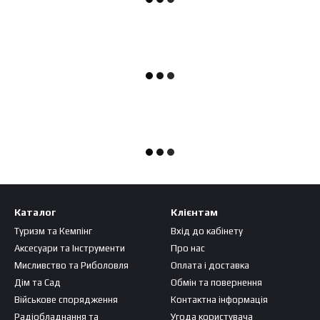
Каталог
Клієнтам
Туризм та Кемпінг
Вхід до кабінету
Аксесуари та Інструменти
Про нас
Мисливство та Риболовля
Оплата і доставка
Дім та Сад
Обмін та повернення
Військове спорядження
Контактна інформація
Радіобладнання та
Угода користувача