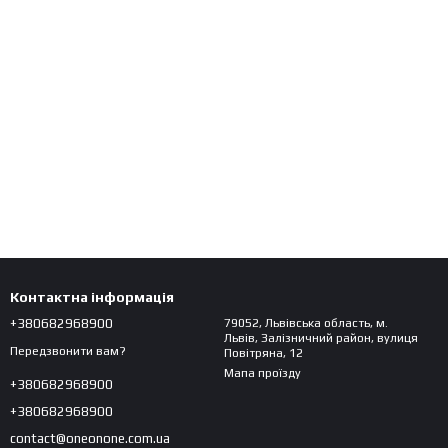
Контактна інформація
+380682968900
79052, Львівська область, м.
Львів, Залізничний район, вулиця
Передзвонити вам?
Повітряна, 12
Мапа проїзду
+380682968900
+380682968900
contact@oneonone.com.ua