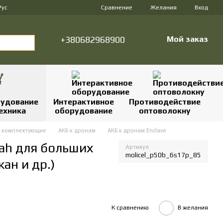
Сравнение
Рус
Желания
Вход
+380682968900
Мой заказ
удование
Интерактивное
Противодействие
ехника
оборудование
оптоволокну
 комплектующие
АКБ к дронам
АКБ к дронам Enclave
ah для больших
Артикул
molicel_p50b_6s17p_85
ан и др.)
К сравнению
В желания