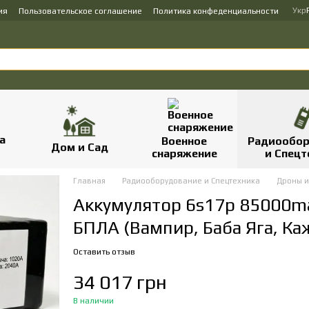
Укр
ия
Пользовательское соглашение
Политика конфеденциальности
Военное
Радиообор
Дом и Сад
снаряжение
и Спецт
Главная
Радиооборудование и Спецтехника
Дроны и
Аккумулятор 6s17p 85000m
БПЛА (Вампир, Баба Яга, Каж
Оставить отзыв
34 017 грн
В наличии