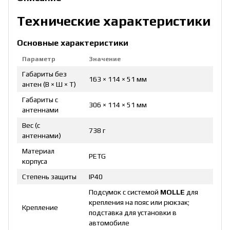
Технические характеристики
Основные характеристики
Параметр
Значение
Габариты без
163 × 114 × 51 мм
антен (В × Ш × Т)
Габариты с
306 × 114 × 51 мм
антеннами
Вес (с
738 г
антеннами)
Материал
PETG
корпуса
Степень защиты
IP40
Подсумок с системой
MOLLE
для
крепления на пояс или рюкзак;
Крепление
подставка для установки в
автомобиле