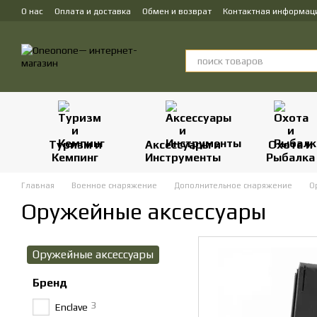
Перейти к основному контенту
О нас
Оплата и доставка
Обмен и возврат
Контактная информац
Туризм и
Аксессуары и
Охота и
Кемпинг
Инструменты
Рыбалка
Главная
Военное снаряжение
Дополнительное снаряжение
О
Оружейные аксессуары
Оружейные аксессуары
Бренд
3
Enclave