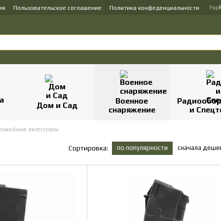
Укр
ия
Пользовательское соглашение
Политика конфеденциальности
Военное
Радиообор
Дом и Сад
снаряжение
и Спецт
ружейные аксессуары
по популярности
сначала деше
Сортировка: