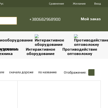
Сравнение
Рус
Желания
Вход
+380682968900
Мой заказ
удование
Интерактивное
Противодействие
ехника
оборудование
оптоволокну
вле
сначала дороже
по названию
Отображение: