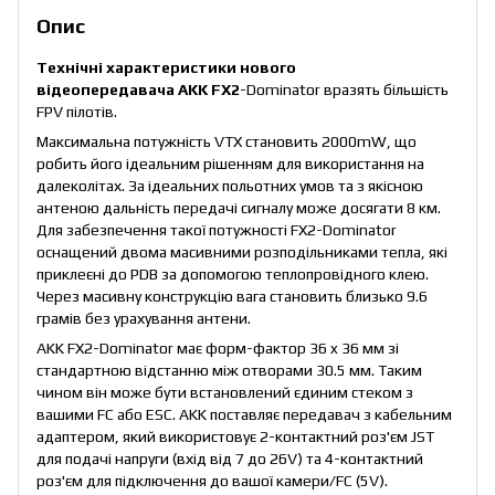
Опис
Технічні характеристики нового
відеопередавача AKK FX2
-Dominator вразять більшість
FPV пілотів.
Максимальна потужність VTX становить 2000mW, що
робить його ідеальним рішенням для використання на
далеколітах. За ідеальних польотних умов та з якісною
антеною дальність передачі сигналу може досягати 8 км.
Для забезпечення такої потужності FX2-Dominator
оснащений двома масивними розподільниками тепла, які
приклеєні до PDB за допомогою теплопровідного клею.
Через масивну конструкцію вага становить близько 9.6
грамів без урахування антени.
AKK FX2-Dominator має форм-фактор 36 x 36 мм зі
стандартною відстанню між отворами 30.5 мм. Таким
чином він може бути встановлений єдиним стеком з
вашими FC або ESC. AKK поставляє передавач з кабельним
адаптером, який використовує 2-контактний роз'єм JST
для подачі напруги (вхід від 7 до 26V) та 4-контактний
роз'єм для підключення до вашої камери/FC (5V).