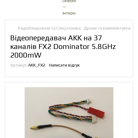
Радіобладнання та Спецтехніка
Дрони та комплектуючі
Ко
Відеопередавач AKK на 37
каналів FX2 Dominator 5.8GHz
2000mW
Артикул:
AKK_FX2
Написати відгук