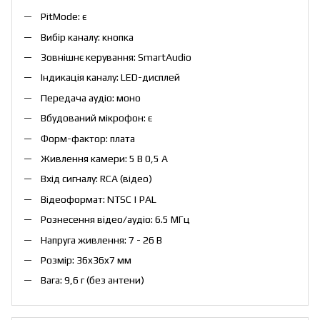
PitMode: є
Вибір каналу: кнопка
Зовнішнє керування: SmartAudio
Індикація каналу: LED-дисплей
Передача аудіо: моно
Вбудований мікрофон: є
Форм-фактор: плата
Живлення камери: 5 В 0,5 А
Вхід сигналу: RCA (відео)
Відеоформат: NTSC | PAL
Рознесення відео/аудіо: 6.5 МГц
Напруга живлення: 7 - 26 В
Розмір: 36x36x7 мм
Вага: 9,6 г (без антени)