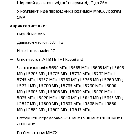
Широкий діапазон вхідної напруги від 7 до 26V
У комплекті йде перехідник з роз'ємом MMCX у роз'єм
SMA
Характеристики:
Виробник: AKK
Діапазон частот: 5,8 ГГц
Кількість каналів: 37
Сітки частот: A | B | E | F | RaceBand
Частоти каналів: 5658 МГц | 5665 МГц | 5685 МГц | 5695
МГц | 5705 МГц | 5725 МГц | 5732 МГц | 5733 МГц |
5745 МГц | 5752 МГц | 5760 МГц | 5765 МГц | 5769 МГц
| 5771 МГц | 5780 МГц | 5785 МГц | 5790 МГц | 5800
МГц | 5805 МГц | 5806 МГц | 5809 МГц | 5820 МГц |
5825 МГц | 5828 МГц | 5840 МГц | 5843 МГц | 5845 МГц
| 5847 МГц | 5860 МГц | 5865 МГц | 5868 МГц | 5880
МГц | 5885 МГц | 5905 МГц | 5917 МГц
Потужність передавача: 250 мВт | 500 мВт | 1000 мВт |
2000 мВт
Роз'єм антени: MMCX