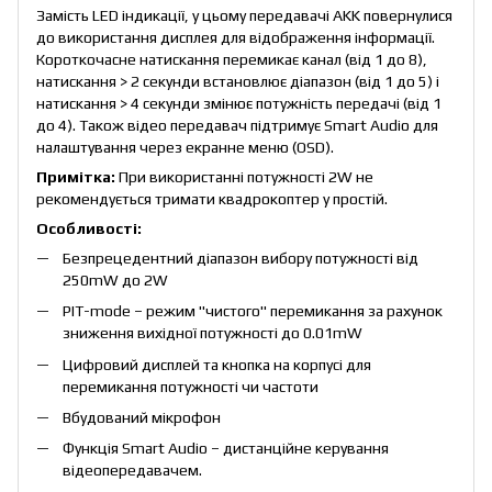
Замість LED індикації, у цьому передавачі AKK повернулися
до використання дисплея для відображення інформації.
Короткочасне натискання перемикає канал (від 1 до 8),
натискання > 2 секунди встановлює діапазон (від 1 до 5) і
натискання > 4 секунди змінює потужність передачі (від 1
до 4). Також відео передавач підтримує Smart Audio для
налаштування через екранне меню (OSD).
Примітка:
При використанні потужності 2W не
рекомендується тримати квадрокоптер у простій.
Особливості:
Безпрецедентний діапазон вибору потужності від
250mW до 2W
PIT-mode – режим "чистого" перемикання за рахунок
зниження вихідної потужності до 0.01mW
Цифровий дисплей та кнопка на корпусі для
перемикання потужності чи частоти
Вбудований мікрофон
Функція Smart Audio – дистанційне керування
відеопередавачем.