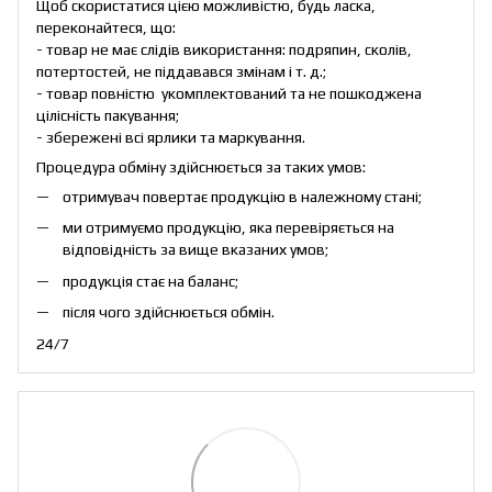
Щоб скористатися цією можливістю, будь ласка,
переконайтеся, що:
- товар не має слідів використання: подряпин, сколів,
потертостей, не піддавався змінам і т. д.;
- товар повністю укомплектований та не пошкоджена
цілісність пакування;
- збережені всі ярлики та маркування.
Процедура обміну здійснюється за таких умов:
отримувач повертає продукцію в належному стані;
ми отримуємо продукцію, яка перевіряється на
відповідність за вище вказаних умов;
продукція стає на баланс;
після чого здійснюється обмін.
24/7