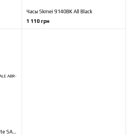
Часы Skmei 9140BK All Black
1 110 грн
Часы Skmei 1898GDWT Gold-White SALE