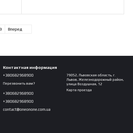
9
Вперед
Контактная информация
+380682968900
79052, Львовская область, г.
Львов, Железнодорожный район,
Перезвонить вам?
улица Воздушная, 12
Карта проезда
+380682968900
+380682968900
contact@oneonone.com.ua