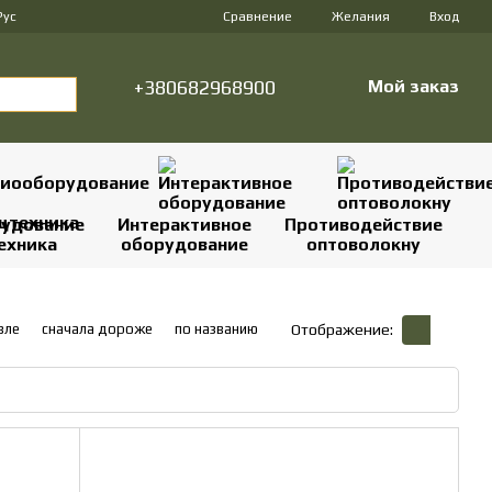
Сравнение
Рус
Желания
Вход
+380682968900
Мой заказ
удование
Интерактивное
Противодействие
ехника
оборудование
оптоволокну
вле
сначала дороже
по названию
Отображение: