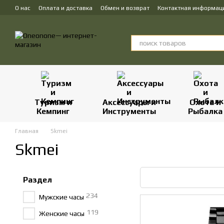
Перейти к основному контенту
О нас
Оплата и доставка
Обмен и возврат
Контактная информац
Туризм и
Аксессуары и
Охота и
Кемпинг
Инструменты
Рыбалка
Главная
Skmei
Skmei
Раздел
234
Мужские часы
119
Женские часы