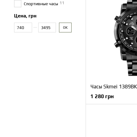
11
Спортивные часы
Цена, грн
От Цена, грн
До Цена, грн
OK
Часы Skmei 1389BK 
1 280 грн