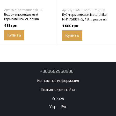
Артикул: hermomishok_2l
Артикул: AM-6927595717950
Водонепроницаемый
Буй-гермомешок Naturehike
гермомешок 2L олива
NH17S001-G, 18 л, розовый
418 грн
1 080 грн
Купить
Купить
+380682968900
Контактная информация
Полная версия сайта
© 2026
Укр
Рус