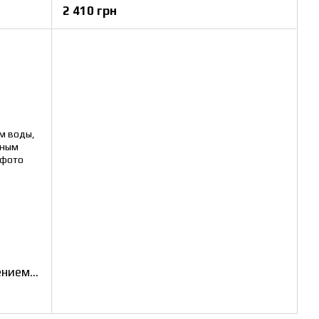
2 410 грн
Робот для мытья окон с распылением воды, защитой от падения и дистанционным управлением