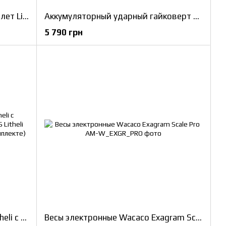
Аккумуляторный ударный вертолет Litheli бесщеточный, питание от павербанка (УМБ Litheli Power Bank 10000 mAh, 45 W, 2А в комплекте)
Аккумуляторный ударный гайковерт Litheli бесщеточный, питание от павербанка.
5 790 грн
Аккумуляторный компрессор Litheli с фонарем, питание от павербанка (УМБ Litheli Power Bank 20000 mAh, 45 W, 2А в комплекте)
Весы электронные Wacaco Exagram Scale Pro