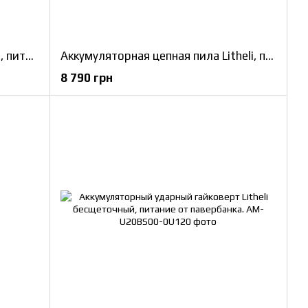
Аккумуляторный кусторез Litheli, питание от павербанка (УМБ Litheli Power Bank 10000 mAh, 45 W, 2А в комплекте)
Аккумуляторная цепная пила Litheli, питание от павербанка (2 шт УМБ Litheli Power Bank 10000 mAh, 45 W, 2А в комплекте)
8 790 грн