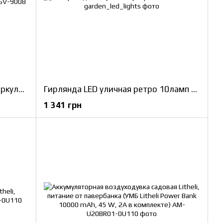
Аппарат Су-вид термический циркулятор 5-го поколения BioloMix Sous Vide SV-9008
Гирлянда LED уличная ретро 10ламп 10м
1 341 грн