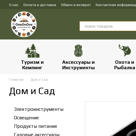
Перейти к основному контенту
О нас
Оплата и доставка
Обмен и возврат
Контактная информац
Туризм и
Аксессуары и
Охота и
Кемпинг
Инструменты
Рыбалка
Главная
Дом и Сад
Дом и Сад
Электроинструменты
Освещение
Продукты питания
Садовые аксессуары