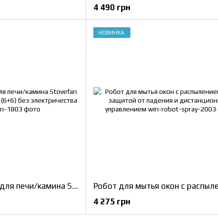
4 490 грн
НОВИНКА
Термовентилятор для печи/камина Stovefan двойной 12-лопастный (6+6) без электричества
4 275 грн