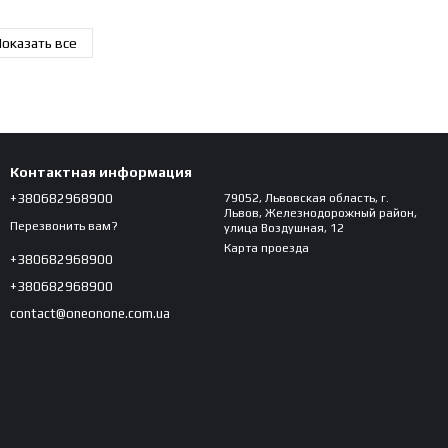
оказать все
Контактная информация
+380682968900
79052, Львовская область, г.
Львов, Железнодорожный район,
Перезвонить вам?
улица Воздушная, 12
Карта проезда
+380682968900
+380682968900
contact@oneonone.com.ua