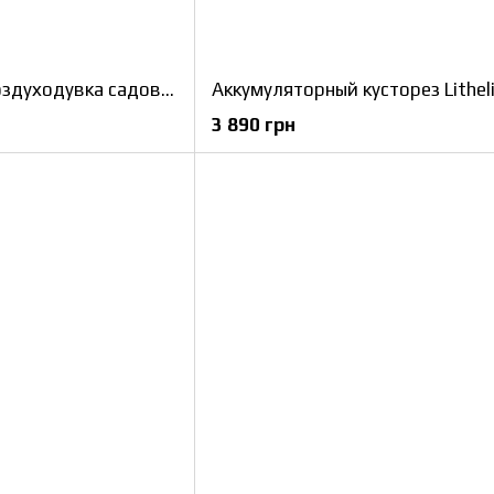
Аккумуляторная воздуходувка садовая Litheli 560CFM, питание от павербанка (2шт УМБ Litheli Power Bank 20000 mAh, 45 W, 4А в комплекте)
3 890 грн