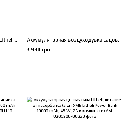
Аккумуляторная газонокосилка Litheli, питание от павербанка.
Аккумуляторная воздуходувка садовая Litheli, питание от павербанка (УМБ Litheli Power Bank 10000 mAh, 45 W, 2А в комплекте)
3 990 грн