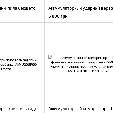
Аккумуляторная мини-пила бесщеточная, питание от павербанка (УМБ Litheli Power Bank 10000 mAh, 45 W, 2А в комплекте)
6 090 грн
Аккумуляторный опрыскиватель садовый Litheli, питание от павербанка.