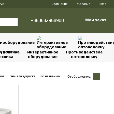
Сравнение
Рус
Желания
Вход
+380682968900
Мой заказ
удование
Интерактивное
Противодействие
ехника
оборудование
оптоволокну
вле
сначала дороже
по названию
Отображение: