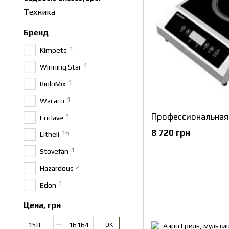
Техника
Бренд
1
Kimpets
1
Winning Star
1
BioloMix
1
Wacaco
1
Enclave
8 720 грн
16
Litheli
1
Stovefan
2
Hazardous
1
Edon
Цена, грн
От Цена, грн
До Цена, грн
OK