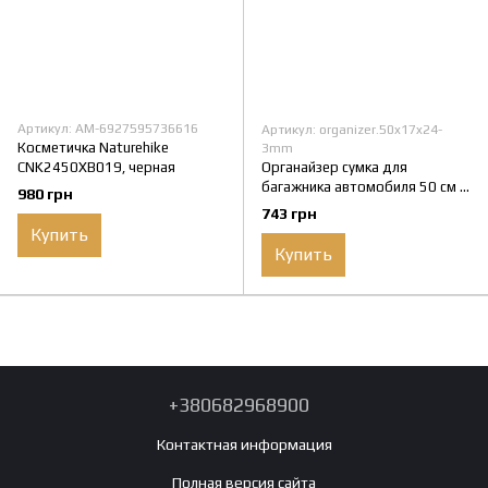
Артикул: AM-6927595736616
Артикул: organizer.50x17x24-
Косметичка Naturehike
3mm
CNK2450XB019, черная
Органайзер сумка для
багажника автомобиля 50 см х
980 грн
17 см х 24см 3мм
743 грн
Купить
Купить
+380682968900
Контактная информация
Полная версия сайта