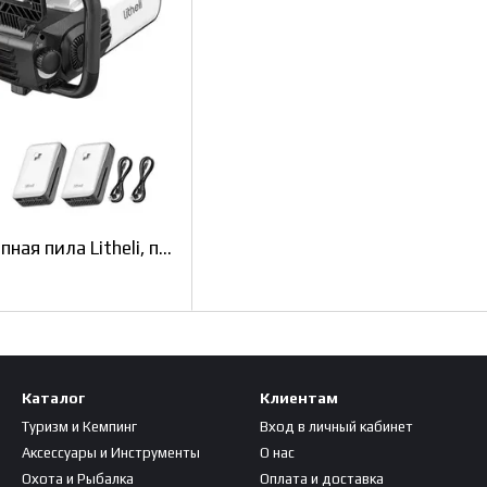
Аккумуляторная цепная пила Litheli, питание от павербанка (2 шт УМБ Litheli Power Bank 10000 mAh, 45 W, 2А в комплекте)
Каталог
Клиентам
Туризм и Кемпинг
Вход в личный кабинет
Аксессуары и Инструменты
О нас
Охота и Рыбалка
Оплата и доставка