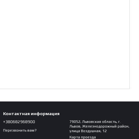
Контактная информация
+380682968900
79052, Львовская область, г.
Львов, Железнодорожный район,
Перезвонить вам?
улица Воздушная, 12
Карта проезда