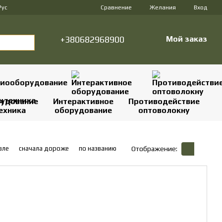
Сравнение
Рус
Желания
Вход
+380682968900
Мой заказ
удование
Интерактивное
Противодействие
ехника
оборудование
оптоволокну
вле
сначала дороже
по названию
Отображение: