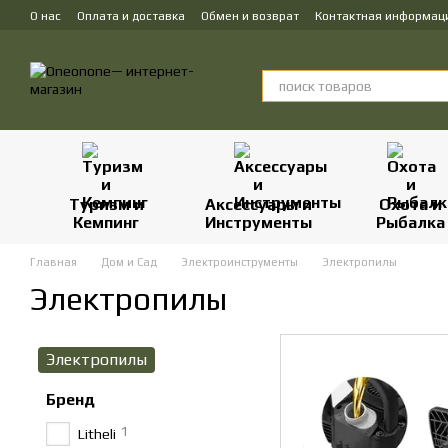
Перейти к основному контенту
О нас
Оплата и доставка
Обмен и возврат
Контактная информац
Туризм и
Аксессуары и
Охота и
Кемпинг
Инструменты
Рыбалка
Главная
Дом и Сад
Электроинструменты
Электропилы
Электропилы
Электропилы
Бренд
1
Litheli