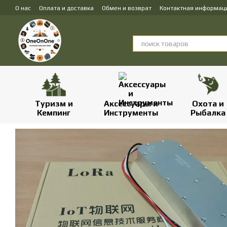
Перейти к основному контенту
О нас
Оплата и доставка
Обмен и возврат
Контактная информац
Туризм и
Аксессуары и
Охота и
Кемпинг
Инструменты
Рыбалка