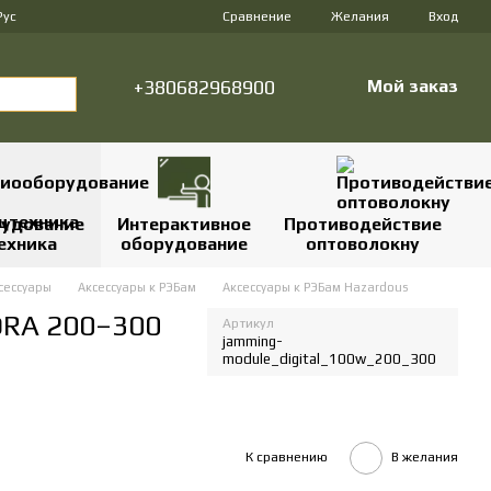
Сравнение
Рус
Желания
Вход
+380682968900
Мой заказ
удование
Интерактивное
Противодействие
ехника
оборудование
оптоволокну
сессуары
Аксессуары к РЭБам
Аксессуары к РЭБам Hazardous
ORA 200–300
Артикул
jamming-
module_digital_100w_200_300
К сравнению
В желания