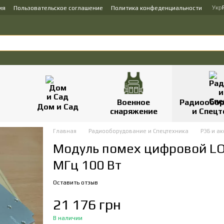
Укр
ия
Пользовательское соглашение
Политика конфеденциальности
Военное
Радиообор
Дом и Сад
снаряжение
и Спецт
Главная
Радиооборудование и Спецтехника
РЭБ и ак
Модуль помех цифровой L
МГц 100 Вт
Оставить отзыв
21 176 грн
В наличии