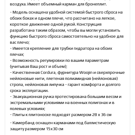
воздуха. Имеет объемный карман для бронеплит.
- Модель оснащена удобной системой быстрого сброса на
обоих боках и одном плече, что рассчитано на легкое,
короткое движение одной рукой. Конструкция
разработана таким образом, чтобы вы могли установить
функцию быстрого сброса самостоятельно на удобное для
вас плечо;
- Имеется крепление для трубки гидратора на обоих
плечах;
- Возможность регулировки по вашим параметрам
(учитывая Ваш рост и объем);
- Качественная Cordura, фурнитура Woojin и сверхпрочные
нейлоновые нити, плетеная полиамидная (нейлоновая)
стропа, нейлоновая липучка - гарант комфорта и долгого
срока эксплуатации.
- Эвакуационная ручка протестирована большим весом и
экстремальными условиями на военных полигонах и в
полевых условиях;
- Плиты к плитоноске подходят размером 28 х 36 см
- Камербанд оснащен карманами под баллистическую
защиту размером 15x30 см