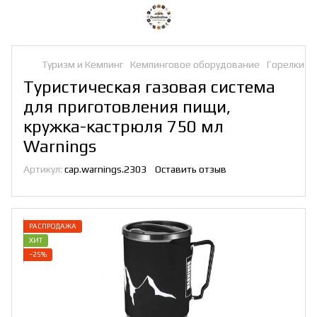
Туризм и Кемпинг
Кемпинговое оборудование
Горелки
Г
Туристическая газовая система
для приготовления пищи,
кружка-кастрюля 750 мл
Warnings
Артикул:
cap.warnings.2303
Оставить отзыв
РАСПРОДАЖА
ХИТ
−25%