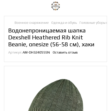
Военное снаряжение
Одежда и обувь
Головные уборы и 
Водонепроницаемая шапка
Dexshell Heathered Rib Knit
Beanie, onesize (56-58 см), хаки
Артикул:
AM-DH32405SSN
Оставить отзыв