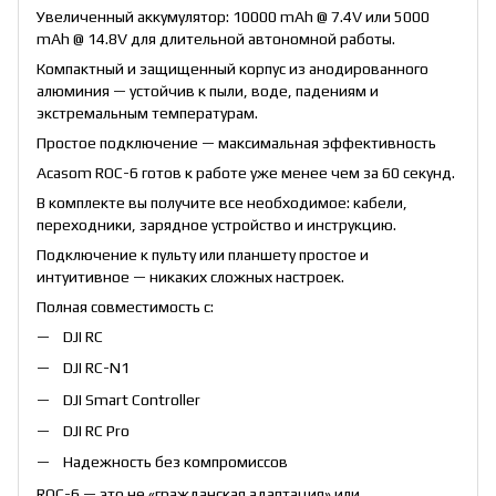
Увеличенный аккумулятор: 10000 mAh @ 7.4V или 5000
mAh @ 14.8V для длительной автономной работы.
Компактный и защищенный корпус из анодированного
алюминия — устойчив к пыли, воде, падениям и
экстремальным температурам.
Простое подключение — максимальная эффективность
Acasom ROC-6 готов к работе уже менее чем за 60 секунд.
В комплекте вы получите все необходимое: кабели,
переходники, зарядное устройство и инструкцию.
Подключение к пульту или планшету простое и
интуитивное — никаких сложных настроек.
Полная совместимость с:
DJI RC
DJI RC-N1
DJI Smart Controller
DJI RC Pro
Надежность без компромиссов
ROC-6 — это не «гражданская адаптация» или