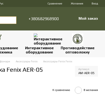
Сравнение
Рус
Желания
Вход
+380682968900
Мой заказ
удование
Интерактивное
Противодействие
ехника
оборудование
оптоволокну
 фонари
Аксессуары Fenix
Аксессуары Fenix Fenix
 Fenix ​​AER-05
Артикул
AM-AER-05
К сравнению
В желания