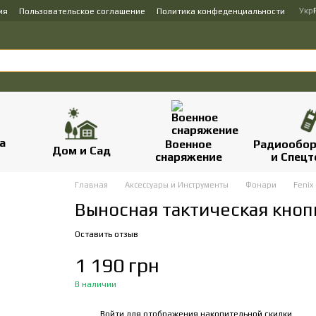
Укр
ия
Пользовательское соглашение
Политика конфеденциальности
Военное
Радиообор
Дом и Сад
снаряжение
и Спецт
Главная
Аксессуары и Инструменты
Фонари
Fenix
Выносная тактическая кнопка
Оставить отзыв
1 190 грн
В наличии
Войти
для отображения накопительной скидки
%