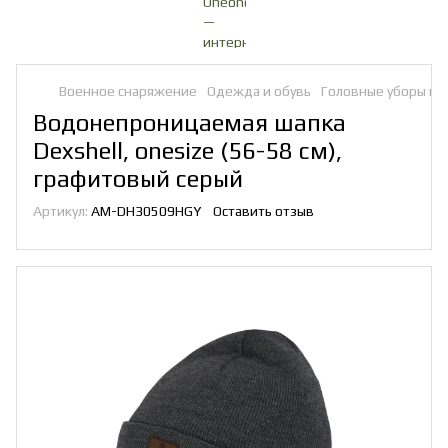
Военное снаряжение
Одежда и обувь
Головные уборы и 
Водонепроницаемая шапка
Dexshell, onesize (56-58 см),
графитовый серый
Артикул:
AM-DH30509HGY
Оставить отзыв