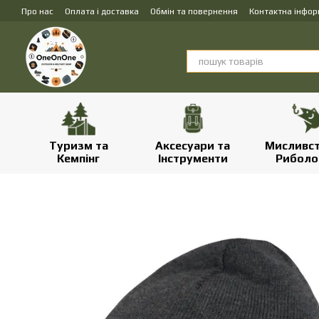
Перейти до основного контенту
Про нас
Оплата і доставка
Обмін та повернення
Контактна інфор
Туризм та
Аксесуари та
Мисливст
Кемпінг
Інструменти
Риболо