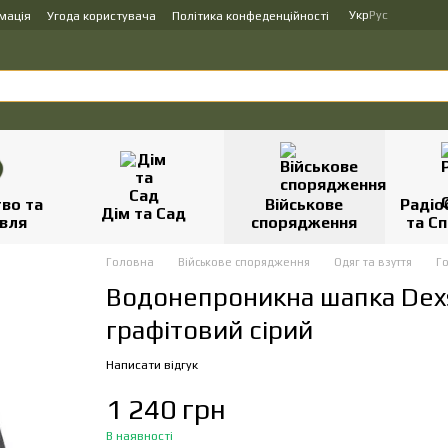
Укр
Рус
мація
Угода користувача
Політика конфеденційності
во та
Військове
Радіо
Дім та Сад
вля
спорядження
та Сп
Головна
Військове спорядження
Одяг та взуття
Го
Водонепроникна шапка Dexshe
графітовий сірий
Написати відгук
1 240 грн
В наявності