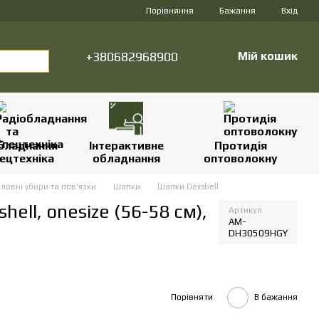
Порівняння
Бажання
Вхід
+380682968900
Мій кошик
бладнання
Інтерактивне
Протидія
ецтехніка
обладнання
оптоволокну
ловні убори та пов'язки
Шапки
Шапки Dexshell
ll, onesize (56-58 см),
Артикул
AM-
DH30509HGY
Порівняти
В бажання