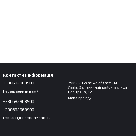
Контактна інформація
+380682968900
79052, Львівська область, м.
Львів, Залізничний район, вулиця
Передзвонити вам?
Повітряна, 12
Мапа проїзду
+380682968900
+380682968900
contact@oneonone.com.ua