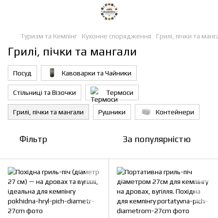
Туризм та Кемпінг
Кухонне спорядження
Грилі, пічки та манг
Грилі, пічки та мангали
Посуд
Кавоварки та Чайники
Стільниці та Візочки
Термоси
Грилі, пічки та мангали
Рушники
Контейнери
Фільтр
За популярністю