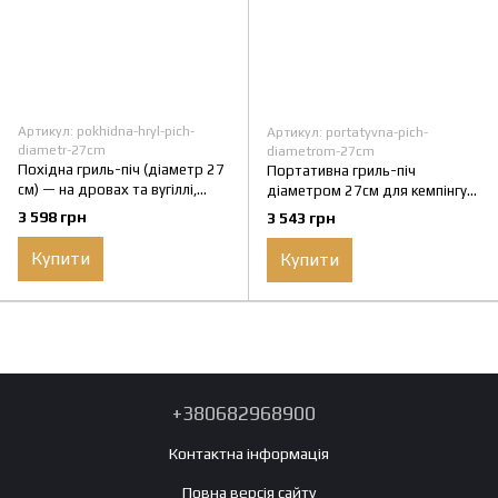
Артикул: pokhidna-hryl-pich-
Артикул: portatyvna-pich-
diametr-27сm
diametrom-27сm
Похідна гриль-піч (діаметр 27
Портативна гриль-піч
см) — на дровах та вугіллі,
діаметром 27см для кемпінгу
ідеальна для кемпінгу
на дровах, вугілля. Похідна
3 598 грн
3 543 грн
для кемпінгу
Купити
Купити
+380682968900
Контактна інформація
Повна версія сайту