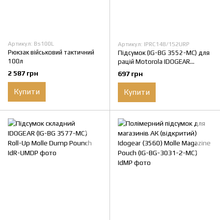
Артикул: Bs100L
Артикул: IPRC148/152URP
Рюкзак військовий тактичний
Підсумок (IG-BG 3552-MC) для
100л
рацій Motorola IDOGEAR
PRC148/152 Universal Radio
2 587 грн
697 грн
Pouch V1
Купити
Купити