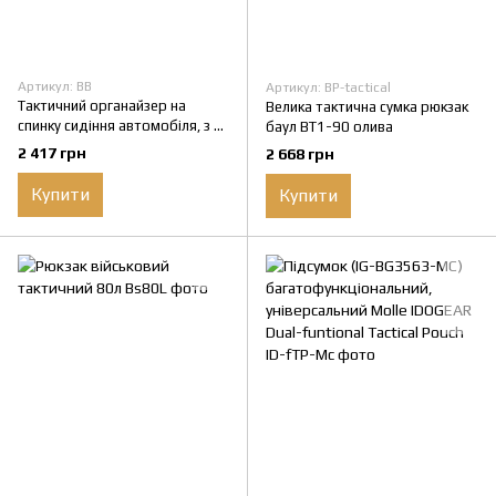
Артикул: BB
Артикул: BP-tactical
Тактичний органайзер на
Велика тактична сумка рюкзак
спинку сидіння автомобіля, з 5
баул BT1-90 олива
підсумками та molle
2 417 грн
2 668 грн
Купити
Купити