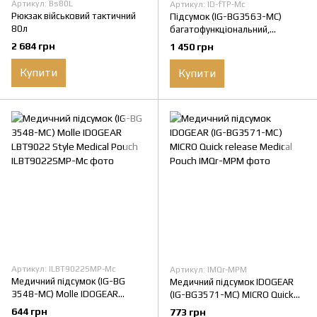
Артикул: Bs80L
Артикул: ID-fTP-Mc
Рюкзак військовий тактичний
Підсумок (IG-BG3563-MC)
80л
багатофункціональний,
універсальний Molle IDOGEAR
2 684 грн
1 450 грн
Dual-funtional Tactical Pouch
Купити
Купити
Артикул: ILBT9022SMP-Mc
Артикул: IMQr-MPM
Медичний підсумок (IG-BG
Медичний підсумок IDOGEAR
3548-MC) Molle IDOGEAR
(IG-BG3571-MC) MICRO Quick
LBT9022 Style Medical Pouch
release Medical Pouch
644 грн
773 грн