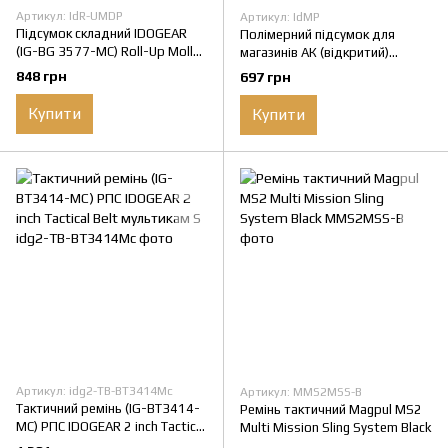
Артикул: IdR-UMDP
Артикул: IdMP
Підсумок складний IDOGEAR
Полімерний підсумок для
(IG-BG 3577-MC) Roll-Up Molle
магазинів АК (відкритий)
Dump Pounch
Idogear (3560) Molle Magazine
848 грн
697 грн
Pouch (IG-BG-3031-2-MC)
Купити
Купити
Артикул: idg2-TB-BT3414Mc
Артикул: MMS2MSS-B
Тактичний ремінь (IG-BT3414-
Ремінь тактичний Magpul MS2
МС) РПС IDOGEAR 2 inch Tactical
Multi Mission Sling System Black
Belt мультикам S