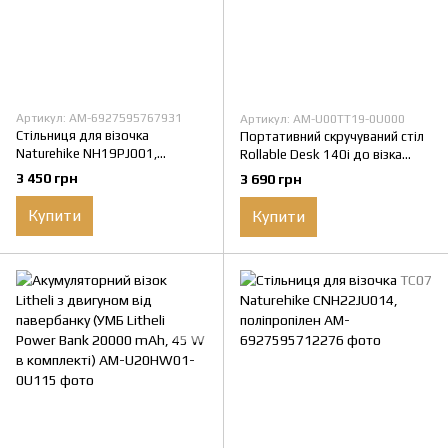
Артикул: AM-6927595767931
Артикул: AM-U00TT19-0U000
Стільниця для візочка
Портативний скручуваний стіл
Naturehike NH19PJ001,
Rollable Desk 140i до візка
поліетилен
Litheli
3 450 грн
3 690 грн
Купити
Купити