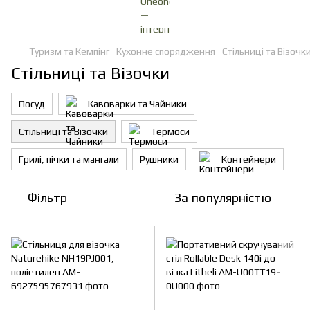
Туризм та Кемпінг
Кухонне спорядження
Стільниці та Візочк
Стільниці та Візочки
Посуд
Кавоварки та Чайники
Стільниці та Візочки
Термоси
Грилі, пічки та мангали
Рушники
Контейнери
Фільтр
За популярністю