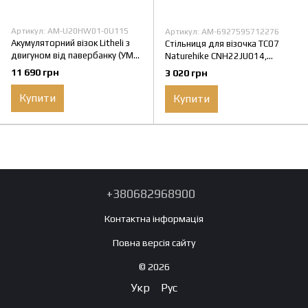
Артикул: AM-U20HW01-0U115
Артикул: AM-6927595712276
Акумуляторний візок Litheli з
Стільниця для візочка ТС07
двигуном від павербанку (УМБ
Naturehike CNH22JU014,
Litheli Power Bank 20000 mAh,
поліпропілен
11 690 грн
3 020 грн
45 W в комплекті)
Купити
Купити
+380682968900
Контактна інформація
Повна версія сайту
© 2026
Укр
Рус