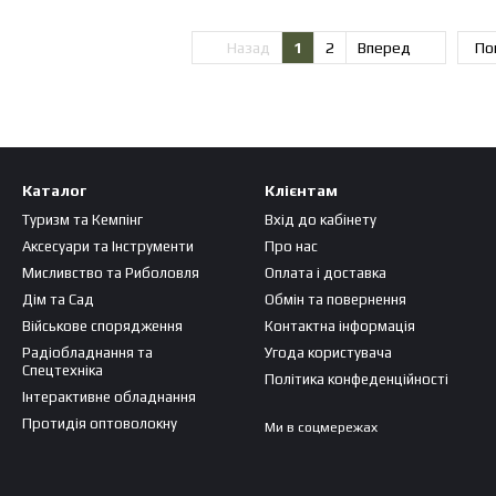
Назад
1
2
Вперед
По
Каталог
Клієнтам
Туризм та Кемпінг
Вхід до кабінету
Аксесуари та Інструменти
Про нас
Мисливство та Риболовля
Оплата і доставка
Дім та Сад
Обмін та повернення
Військове спорядження
Контактна інформація
Радіобладнання та
Угода користувача
Спецтехніка
Політика конфеденційності
Інтерактивне обладнання
Протидія оптоволокну
Ми в соцмережах