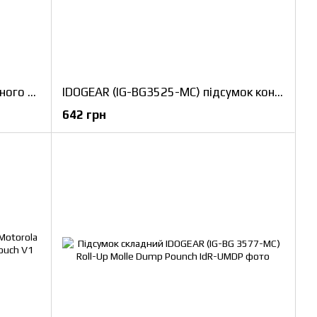
Підсумок (IG-BG3574-MC) загального призначення IDOGEAR (General Purpose Pouch)
IDOGEAR (IG-BG3525-MC) підсумок контрвага для шолома Helmed Battery Pouch
642 грн