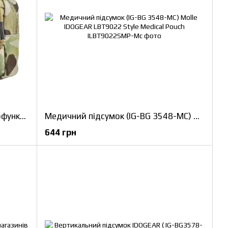
Підсумок (IG-BG3563-MC) багатофункціональний, універсальний Molle IDOGEAR Dual-funtional Tactical Pouch
Медичний підсумок (IG-BG 3548-MC) Molle IDOGEAR LBT9022 Style Medical Pouch
644 грн