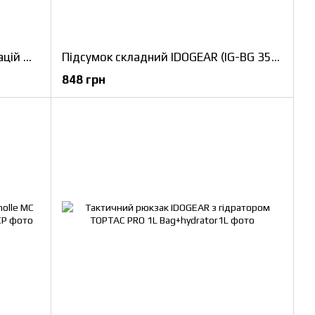
Підсумок (IG-BG 3552-MC) для рацій Motorola IDOGEAR PRC148/152 Universal Radio Pouch V1
Підсумок складний IDOGEAR (IG-BG 3577-MC) Roll-Up Molle Dump Pounch
848 грн