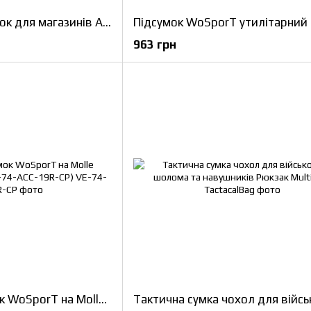
Полімерний підсумок для магазинів АК (відкритий) Idogear (3560) Molle Magazine Pouch (IG-BG-3031-2-MC)
963 грн
Тактичний підсумок WoSporT на Molle Universal GP Pouch (VE-74-ACC-19R-CP)