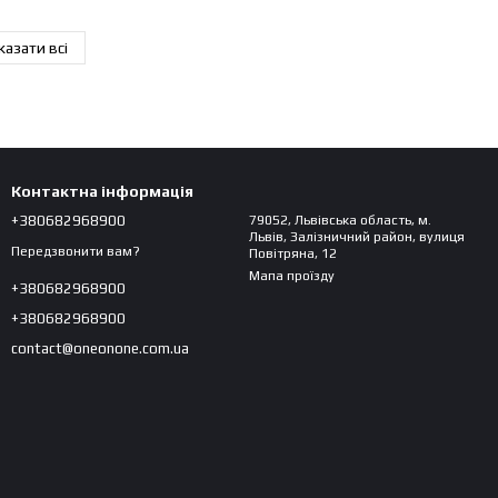
казати всі
Контактна інформація
+380682968900
79052, Львівська область, м.
Львів, Залізничний район, вулиця
Передзвонити вам?
Повітряна, 12
Мапа проїзду
+380682968900
+380682968900
contact@oneonone.com.ua