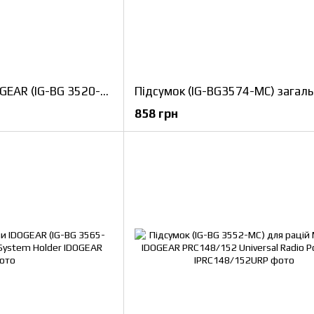
Підсумок скиду IDOGEAR (IG-BG 3520-MC) Tactical Drop Pounch for Vest
858 грн