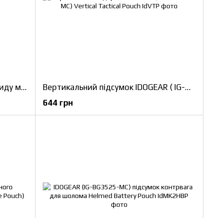
Підсумок (IG-BG3550-MC) для скиду магазинів IDOGEAR Recycling Bag
Вертикальний підсумок IDOGEAR ( IG-BG3578-MC) Vertical Tactical Pouch
644 грн