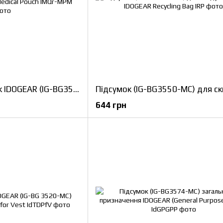
Медичний підсумок IDOGEAR (IG-BG3571-MC) MICRO Quick release Medical Pouch
644 грн