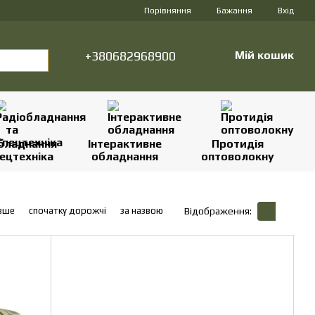
Порівняння
Бажання
Вхід
+380682968900
Мій кошик
бладнання
Інтерактивне
Протидія
ецтехніка
обладнання
оптоволокну
вше
спочатку дорожчі
за назвою
Відображення: