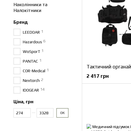
Наколінники та
Налокітники
Бренд
1
LEEDOAR
6
Hazardous
1
WoSporT
1
PANTAC
1
COR-Medical
2 417 грн
2
Nextorch
14
IDOGEAR
Ціна, грн
Від Ціна, грн
До Ціна, грн
ОК