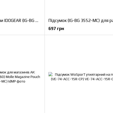
Підсумок для антени IDOGEAR (IG-BG 3565-MC) Tactical Antenna System Holder
697 грн