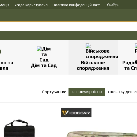
Укр
Рус
мація
Угода користувача
Політика конфеденційності
во та
Військове
Радіо
Дім та Сад
вля
спорядження
та Сп
за популярністю
спочатку деше
Сортування: