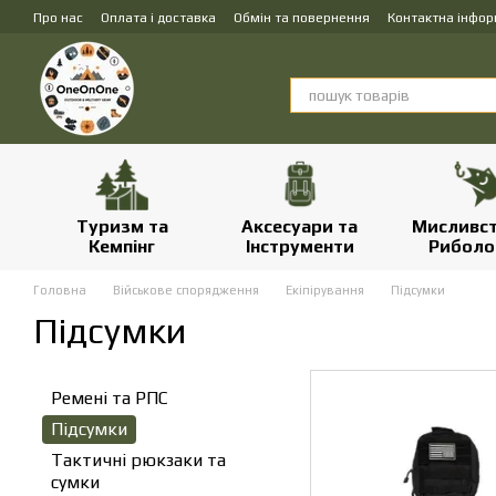
Перейти до основного контенту
Про нас
Оплата і доставка
Обмін та повернення
Контактна інфор
Туризм та
Аксесуари та
Мисливст
Кемпінг
Інструменти
Риболо
Головна
Військове спорядження
Екіпірування
Підсумки
Підсумки
Ремені та РПС
Підсумки
Тактичні рюкзаки та
сумки