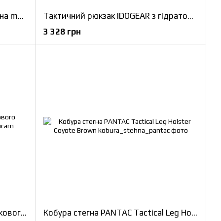
Підсумок WoSporT утилітарний на molle MC (VE-74-ACC-15R-CP)
Тактичний рюкзак IDOGEAR з гідратором TOPTAC PRO 1L
3 328 грн
Тактична сумка чохол для військового шолома та навушників Рюкзак Multicam
Кобура стегна PANTAC Tactical Leg Holster Coyote Brown