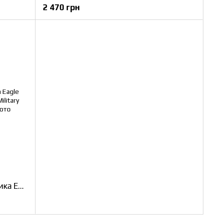
2 470 грн
Підсумок для набоїв до дробовика Eagle Industries MOLLE 24 патрона Coyote Military