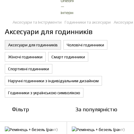
Аксесуари та Інструменти
Годинники та аксесуари
Аксесуари
Аксесуари для годинників
Аксесуари для годинників
Чоловічі годинники
Жіночі годинники
Смарт годинники
Спортивні годинники
Наручні годинники з індивідуальним дизайном
Годинники з українською символікою
Фільтр
За популярністю