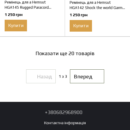
Ремінець для а Hemsut
Ремінець для а Hemsut
HGA145 Rugged Paracord
HGA142 Shock the world Garmin
Garmin Khaki 22 mm
Brown 22 mm
1 250 грн
1 250 грн
Купити
Купити
Показати ще 20 товарів
Назад
Вперед
1
з 3
+380682968900
Контактна інформація