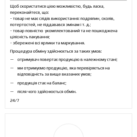
Щоб скористатися цією можливістю, будь ласка,
переконайтеся, що:
- товар не має слідів використання: подряпин, сколів,
потертостей, не піддавався змінам і т. д.;
- товар повністю укомплектований та не пошкоджена
цілісність пакування;
- збережені всі ярлики та маркування.
Процедура обміну здійснюється за таких умов:
отримувач повертає продукцію в належному стані;
ми отримуємо продукцію, яка перевіряється на
відповідність за вище вказаних умов;
продукція стає на баланс;
після чого здійснюється обмін.
24/7