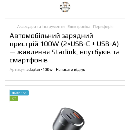
Аксесуари та Інструменти
Електроніка
Периферія
Автомобільний зарядний
пристрій 100W (2×USB-C + USB-A)
— живлення Starlink, ноутбуків та
смартфонів
Артикул:
adapter-100w
Написати відгук
НОВИНКА
ХІТ