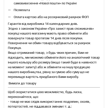
самовивезення «Нової пошти» по Україні
Післяплата
Оплата картою або на розхунковий рахунок ФОП
Гарантія від виробника 14 календарних днів.
Згідно з законом України «Про захист прав споживачів»
покупці нашого магазину мають право обміняти або
повернути товар протягом 14 днів після покупки.
Повернення чи обмін товару відбувається за рахунок
Покупця.
Якщо отриманий товар, з будь-яких причин, Вам не
підходить, ми можемо обміняти його на аналогічний товар
іншого кольору або розміру (якщо такий буде в наявності
на момент запиту) або ж обміняти на іншу продукцію
нашого виробництва, рівну за сумою або суму що не
перевищує вартість придбаного Вами виробу.
Вимоги до товару
Щоб скористатися цією можливістю, будь ласка,
переконайтеся, що:
- товар не має слідів використання: подряпин, сколів,
потертостей, не піддавався змінам і т. д.;