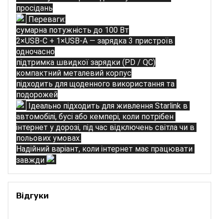
просідань
Переваги:
сумарна потужність 
до 100 Вт
2×USB-C + 1×USB-A
— зарядка 3 пристроїв 
одночасно
підтримка швидкої зарядки (PD / QC)
компактний металевий корпус
підходить для щоденного використання та 
подорожей
Ідеально підходить для живлення Starlink в 
автомобілі, бусі або кемпері
, коли потрібен 
інтернет у дорозі, під час відключень світла чи в 
польових умовах.
Надійний варіант, коли 
інтернет має працювати 
завжди
Відгуки