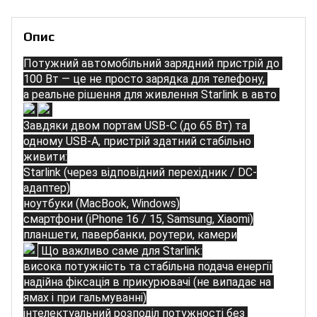
Опис
Потужний автомобільний зарядний пристрій 
до 
100 Вт
— це не просто зарядка для телефону, 
а 
реальне рішення для живлення Starlink в авто
Завдяки двом портам 
USB-C (до 65 Вт)
та 
одному 
USB-A
, пристрій здатний стабільно 
живити:
Starlink (через відповідний перехідник / DC-
адаптер)
ноутбуки (MacBook, Windows)
смартфони (iPhone 16 / 15, Samsung, Xiaomi)
планшети, павербанки, роутери, камери
Що важливо саме для Starlink:
висока потужність та стабільна подача енергії
надійна фіксація в прикурювачі (не випадає на 
ямах і при гальмуванні)
інтелектуальний розподіл потужності без 