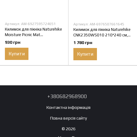
Артикул: AM-6927595724651
Артикул: AM-6976507661645
Килимок для пікніка Naturehike
Килимок для пікніка Naturehike
Moisture Picnic Mat
CNK2350WS010 210*240 см,
NH17D050-B 145*200 см, р-р
блакитний із принтом
930 грн
1 780 грн
L
Купити
Купити
+380682968900
Контактна інформація
Повна версія сайту
© 2026