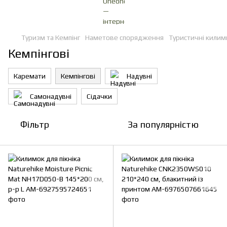
Туризм та Кемпінг
Наметове спорядження
Туристичні килим
Кемпінгові
Каремати
Кемпінгові
Надувні
Самонадувні
Сідачки
Фільтр
За популярністю