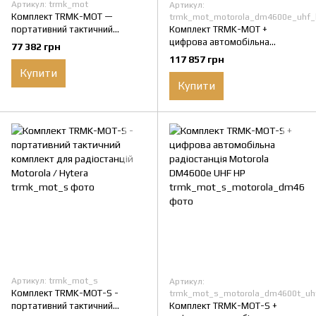
Артикул: trmk_mot
Артикул:
Комплект TRMK-MOT —
trmk_mot_motorola_dm4600e_uhf_
портативний тактичний
Комплект TRMK-MOT +
комплект для радіостанцій
цифрова автомобільна
77 382 грн
Motorola / Hytera
радіостанція Motorola
117 857 грн
DM4600e UHF HP
Купити
Купити
Артикул: trmk_mot_s
Артикул:
Комплект TRMK-MOT-S -
trmk_mot_s_motorola_dm4600t_uh
портативний тактичний
Комплект TRMK-MOT-S +