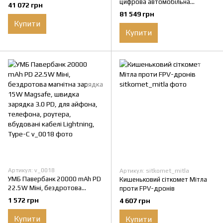
комплект для радіостанцій
цифрова автомобільна
41 072 грн
Motorola / Hytera
радіостанція Motorola
81 549 грн
DM4600e UHF HP
Купити
Купити
Артикул: v_0018
Артикул: sitkomet_mitla
УМБ Павербанк 20000 mAh PD
Кишеньковий сіткомет Mітла
22.5W Міні, бездротова
проти FPV-дронів
магнітна зарядка 15W
1 572 грн
4 607 грн
Magsafe, швидка зарядка 3.0
PD, для айфона, телефона,
Купити
Купити