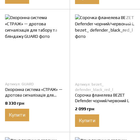
роутера, вбудовані кабелі
Lightning, Type-C
Артикул: GUARD
Артикул: bezet_
Охоронна система «СТРАЖ» —
defender_black_red_l
дротова сигналізація для
Сорочка фланелева BEZET
табору та бліндажу
Defender чорний/червоний L
8 330 грн
2 099 грн
Купити
Купити