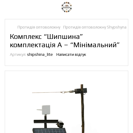
Протидія оптоволокну
Протидія оптоволокну Shypshyna
Комплекс “Шипшина”
комплектація А – “Мінімальний”
Артикул:
shipshina_lite
Написати відгук