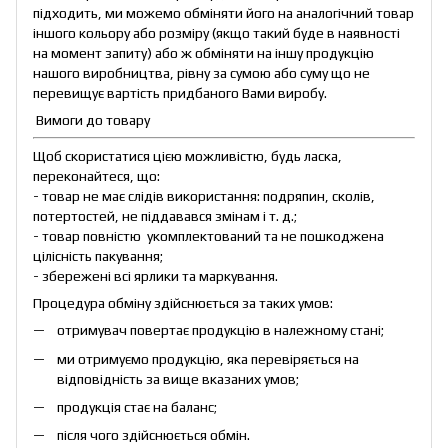
підходить, ми можемо обміняти його на аналогічний товар
іншого кольору або розміру (якщо такий буде в наявності
на момент запиту) або ж обміняти на іншу продукцію
нашого виробництва, рівну за сумою або суму що не
перевищує вартість придбаного Вами виробу.
Вимоги до товару
Щоб скористатися цією можливістю, будь ласка,
переконайтеся, що:
- товар не має слідів використання: подряпин, сколів,
потертостей, не піддавався змінам і т. д.;
- товар повністю укомплектований та не пошкоджена
цілісність пакування;
- збережені всі ярлики та маркування.
Процедура обміну здійснюється за таких умов:
отримувач повертає продукцію в належному стані;
ми отримуємо продукцію, яка перевіряється на
відповідність за вище вказаних умов;
продукція стає на баланс;
після чого здійснюється обмін.