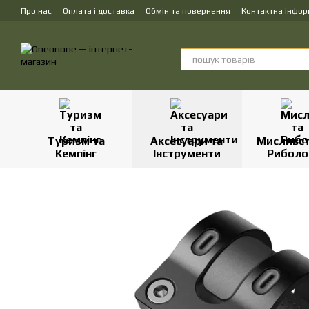
Перейти до основного контенту
Про нас
Оплата і доставка
Обмін та повернення
Контактна інфор
Туризм та
Аксесуари та
Мисливст
Кемпінг
Інструменти
Риболо