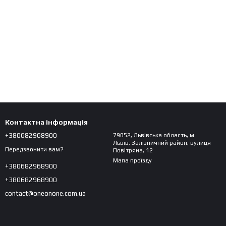
Контактна інформація
+380682968900
79052, Львівська область, м.
Львів, Залізничний район, вулиця
Передзвонити вам?
Повітряна, 12
Мапа проїзду
+380682968900
+380682968900
contact@oneonone.com.ua