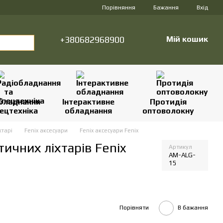
Порівняння
Бажання
Вхід
+380682968900
Мій кошик
бладнання
Інтерактивне
Протидія
ецтехніка
обладнання
оптоволокну
хтарі
Fenix аксесуари
Fenix аксесуари Fenix
ичних ліхтарів Fenix
Артикул
AM-ALG-
15
Порівняти
В бажання