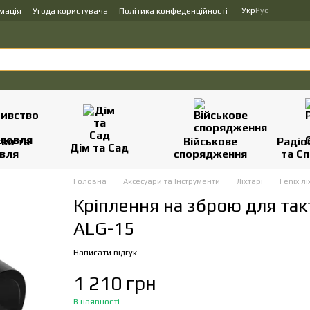
Укр
Рус
мація
Угода користувача
Політика конфеденційності
во та
Військове
Радіо
Дім та Сад
вля
спорядження
та Сп
Головна
Аксесуари та Інструменти
Ліхтарі
Fenix лі
Кріплення на зброю для такт
ALG-15
Написати відгук
1 210 грн
В наявності