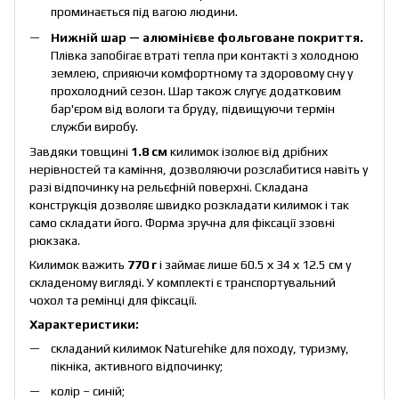
проминається під вагою людини.
Нижній шар — алюмінієве фольговане покриття.
Плівка запобігає втраті тепла при контакті з холодною
землею, сприяючи комфортному та здоровому сну у
прохолодний сезон. Шар також слугує додатковим
бар'єром від вологи та бруду, підвищуючи термін
служби виробу.
Завдяки товщині
1.8 см
килимок ізолює від дрібних
нерівностей та каміння, дозволяючи розслабитися навіть у
разі відпочинку на рельєфній поверхні. Складана
конструкція дозволяє швидко розкладати килимок і так
само складати його. Форма зручна для фіксації ззовні
рюкзака.
Килимок важить
770 г
і займає лише 60.5 х 34 х 12.5 см у
складеному вигляді. У комплекті є транспортувальний
чохол та ремінці для фіксації.
Характеристики:
складаний килимок Naturehike для походу, туризму,
пікніка, активного відпочинку;
колір – синій;