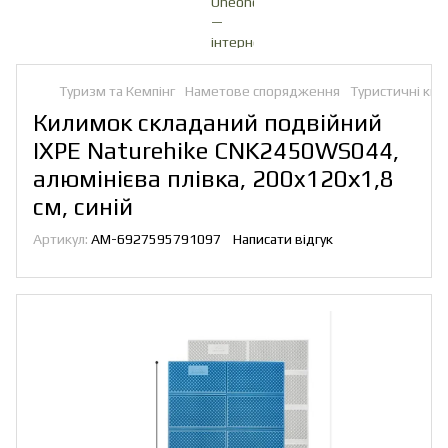
Туризм та Кемпінг
Наметове спорядження
Туристичні ки
Килимок складаний подвійний
IXPE Naturehike CNK2450WS044,
алюмінієва плівка, 200x120х1,8
см, синій
Артикул:
AM-6927595791097
Написати відгук