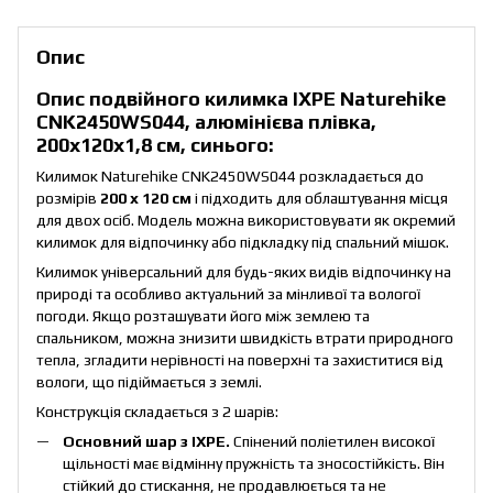
Опис
Опис подвійного килимка IXPE Naturehike
CNK2450WS044, алюмінієва плівка,
200x120х1,8 см, синього:
Килимок Naturehike CNK2450WS044 розкладається до
розмірів
200 x 120 см
і підходить для облаштування місця
для двох осіб. Модель можна використовувати як окремий
килимок для відпочинку або підкладку під спальний мішок.
Килимок універсальний для будь-яких видів відпочинку на
природі та особливо актуальний за мінливої та вологої
погоди. Якщо розташувати його між землею та
спальником, можна знизити швидкість втрати природного
тепла, згладити нерівності на поверхні та захиститися від
вологи, що підіймається з землі.
Конструкція складається з 2 шарів:
Основний шар з IXPE.
Спінений поліетилен високої
щільності має відмінну пружність та зносостійкість. Він
стійкий до стискання, не продавлюється та не