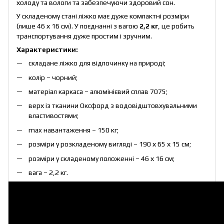
холоду та вологи та забезпечуючи здоровий сон.
У складеному стані ліжко має дуже компактні розміри
(лише 46 х 16 см). У поєднанні з вагою
2,2 кг
, це робить
транспортування дуже простим і зручним.
Характеристики:
складане ліжко для відпочинку на природі;
колір – чорний;
матеріал каркаса – алюмінієвий сплав 7075;
верх із тканини Оксфорд з водовідштовхувальними
властивостями;
max навантаження – 150 кг;
розміри у розкладеному вигляді – 190 х 65 х 15 см;
розміри у складеному положенні – 46 х 16 см;
вага – 2,2 кг.