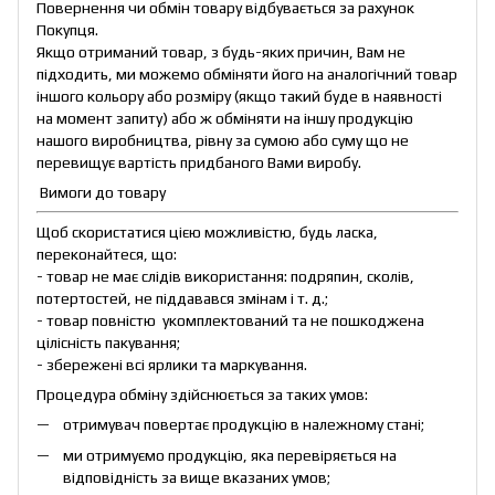
Повернення чи обмін товару відбувається за рахунок
Покупця.
Якщо отриманий товар, з будь-яких причин, Вам не
підходить, ми можемо обміняти його на аналогічний товар
іншого кольору або розміру (якщо такий буде в наявності
на момент запиту) або ж обміняти на іншу продукцію
нашого виробництва, рівну за сумою або суму що не
перевищує вартість придбаного Вами виробу.
Вимоги до товару
Щоб скористатися цією можливістю, будь ласка,
переконайтеся, що:
- товар не має слідів використання: подряпин, сколів,
потертостей, не піддавався змінам і т. д.;
- товар повністю укомплектований та не пошкоджена
цілісність пакування;
- збережені всі ярлики та маркування.
Процедура обміну здійснюється за таких умов:
отримувач повертає продукцію в належному стані;
ми отримуємо продукцію, яка перевіряється на
відповідність за вище вказаних умов;