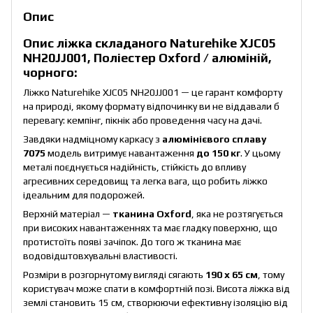
Опис
Опис ліжка складаного Naturehike XJC05
NH20JJ001, Поліестер Oxford / алюміній,
чорного:
Ліжко Naturehike XJC05 NH20JJ001 — це гарант комфорту
на природі, якому формату відпочинку ви не віддавали б
перевагу: кемпінг, пікнік або проведення часу на дачі.
Завдяки надміцному каркасу з
алюмінієвого сплаву
7075
модель витримує навантаження
до 150 кг
. У цьому
металі поєднується надійність, стійкість до впливу
агресивних середовищ та легка вага, що робить ліжко
ідеальним для подорожей.
Верхній матеріал —
тканина Oxford
, яка не розтягується
при високих навантаженнях та має гладку поверхню, що
протистоїть появі зачіпок. До того ж тканина має
водовідштовхувальні властивості.
Розміри в розгорнутому вигляді сягають
190 х 65 см
, тому
користувач може спати в комфортній позі. Висота ліжка від
землі становить 15 см, створюючи ефективну ізоляцію від