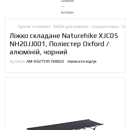
Туризм та Кемпінг
Меблі для кемпінгу
Складані ліжка
Скла
Ліжко складане Naturehike XJC05
NH20JJ001, Поліестер Oxford /
алюміній, чорний
Артикул:
AM-6927595768822
Написати відгук