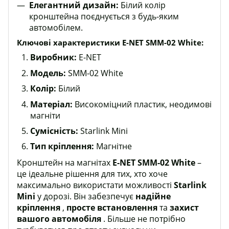
Елегантний дизайн:
Білий колір
кронштейна поєднується з будь-яким
автомобілем.
Ключові характеристики E-NET SMM-02 White:
Виробник:
E-NET
Модель:
SMM-02 White
Колір:
Білий
Матеріал:
Високоміцний пластик, неодимові
магніти
Сумісність:
Starlink Mini
Тип кріплення:
Магнітне
Кронштейн на магнітах
E-NET SMM-02 White
–
це ідеальне рішення для тих, хто хоче
максимально використати можливості
Starlink
Mini
у дорозі. Він забезпечує
надійне
кріплення
,
просте встановлення
та
захист
вашого автомобіля
. Більше не потрібно