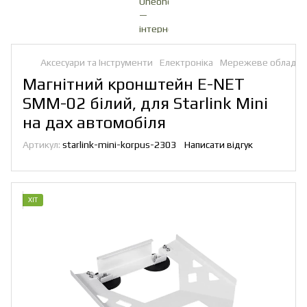
Аксесуари та Інструменти
Електроніка
Мережеве обладна
Магнітний кронштейн E-NET
SMM-02 білий, для Starlink Mini
на дах автомобіля
Артикул:
starlink-mini-korpus-2303
Написати відгук
ХІТ