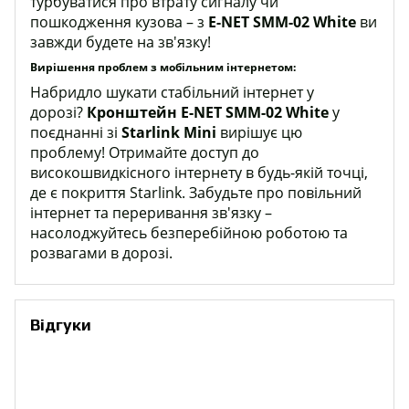
турбуватися про втрату сигналу чи
пошкодження кузова – з
E-NET SMM-02 White
ви
завжди будете на зв'язку!
Вирішення проблем з мобільним інтернетом:
Набридло шукати стабільний інтернет у
дорозі?
Кронштейн E-NET SMM-02 White
у
поєднанні зі
Starlink Mini
вирішує цю
проблему! Отримайте доступ до
високошвидкісного інтернету в будь-якій точці,
де є покриття Starlink. Забудьте про повільний
інтернет та переривання зв'язку –
насолоджуйтесь безперебійною роботою та
розвагами в дорозі.
Відгуки