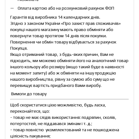
Оплата картою або на розхунковий рахунок ФОП
Гарантія від виробника 14 календарних днів.
Згідно з законом України «Про захист прав споживачів»
покупці нашого магазину мають право обміняти або
повернути товар протягом 14 днів після покупки.
Повернення чи обмін товару відбувається за рахунок
Покупця.
Якщо отриманий товар, з будь-яких причин, Вам не
підходить, ми можемо обміняти його на аналогічний товар
іншого кольору або розміру (якщо такий буде в наявності
на момент запиту) або ж обміняти на іншу продукцію
нашого виробництва, рівну за сумою або суму що не
перевищує вартість придбаного Вами виробу.
Вимоги до товару
Щоб скористатися цією можливістю, будь ласка,
переконайтеся, що:
- товар не має слідів використання: подряпин, сколів,
потертостей, не піддавався змінам і т. д.;
- товар повністю укомплектований та не пошкоджена
цілісність пакування;