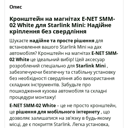
Опис
Kронштейн на магнітах E-NET SMM-
02 White для Starlink Mini: Надійне
кріплення без свердління
Шукаєте
надійне та просте рішення
для
встановлення вашого Starlink Mini на дах
автомобіля? Кронштейн на магнітах
E-NET SMM-
02 White
це ідеальний вибір! Цей аксесуар
розроблений спеціально для
Starlink Mini
,
забезпечуючи безпечну та стабільну установку
без необхідності свердління або використання
складних інструментів. Забудьте про
пошкодження кузова автомобіля та складні
процедури монтажу!
E-NET SMM-02 White
– це не просто кронштейн,
це
рішення для мобільного інтернету
, що
дозволяє залишатися на зв'язку в будь-якому
місці, де є покриття Starlink. Легка установка,