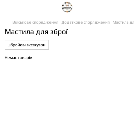
Військове спорядження
Додаткове спорядження
Мастила дл
Мастила для зброї
Збройові аксесуари
Немає товарів