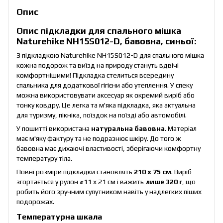
Опис
Опис підкладки для спального мішка
Naturehike NH15S012-D, бавовна, синьої:
З підкладкою Naturehike NH15S012-D для спального мішка
кожна подорож та виїзд на природу стануть вдвічі
комфортнішими! Підкладка стелиться всередину
спальника для додаткової гігієни або утеплення. У спеку
можна використовувати аксесуар як окремий виріб або
тонку ковдру. Це легка та м'яка підкладка, яка актуальна
для туризму, пікніка, поїздок на поїзді або автомобілі.
У пошитті використана
натуральна бавовна
. Матеріал
має м'яку фактуру та не подразнює шкіру. До того ж
бавовна має дихаючі властивості, зберігаючи комфортну
температуру тіла.
Повні розміри підкладки становлять
210 х 75 см
. Виріб
згортається у рулон ⌀11 х 21 см і важить
лише 320 г
, що
робить його зручним супутником навіть у надлегких піших
подорожах.
Температурна шкала