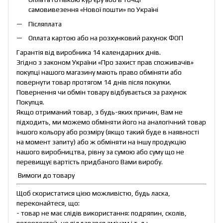
самовивезення «Нової пошти» по Україні
Післяплата
Оплата картою або на розхунковий рахунок ФОП
Гарантія від виробника 14 календарних днів.
Згідно з законом України «Про захист прав споживачів»
покупці нашого магазину мають право обміняти або
повернути товар протягом 14 днів після покупки.
Повернення чи обмін товару відбувається за рахунок
Покупця.
Якщо отриманий товар, з будь-яких причин, Вам не
підходить, ми можемо обміняти його на аналогічний товар
іншого кольору або розміру (якщо такий буде в наявності
на момент запиту) або ж обміняти на іншу продукцію
нашого виробництва, рівну за сумою або суму що не
перевищує вартість придбаного Вами виробу.
Вимоги до товару
Щоб скористатися цією можливістю, будь ласка,
переконайтеся, що:
- товар не має слідів використання: подряпин, сколів,
потертостей, не піддавався змінам і т. д.;