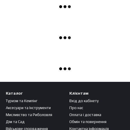
Каталог
Клієнтам
Туризм та Кемпінг
Вхід до кабінету
Аксесуари та Інструменти
Про нас
Мисливство та Риболовля
Оплата і доставка
Дім та Сад
Обмін та повернення
Військове спорядження
Контактна інформація