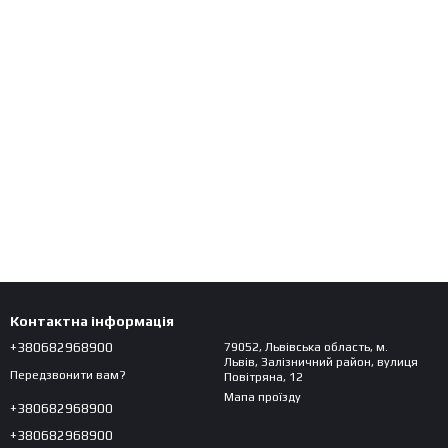
Контактна інформація
+380682968900
79052, Львівська область, м.
Львів, Залізничний район, вулиця
Передзвонити вам?
Повітряна, 12
Мапа проїзду
+380682968900
+380682968900