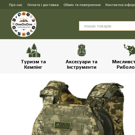
Перейти до основного контенту
Про нас
Оплата і доставка
Обмін та повернення
Контактна інфор
Туризм та
Аксесуари та
Мисливст
Кемпінг
Інструменти
Риболо