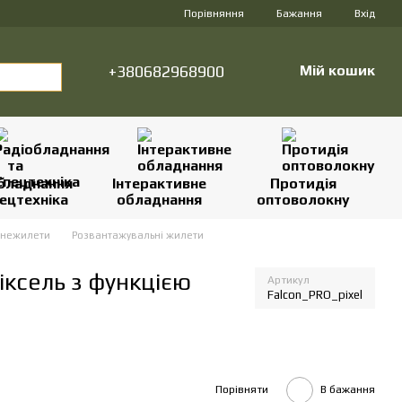
Порівняння
Бажання
Вхід
+380682968900
Мій кошик
бладнання
Інтерактивне
Протидія
ецтехніка
обладнання
оптоволокну
онежилети
Розвантажувальні жилети
іксель з функцією
Артикул
Falcon_PRO_pixel
Порівняти
В бажання