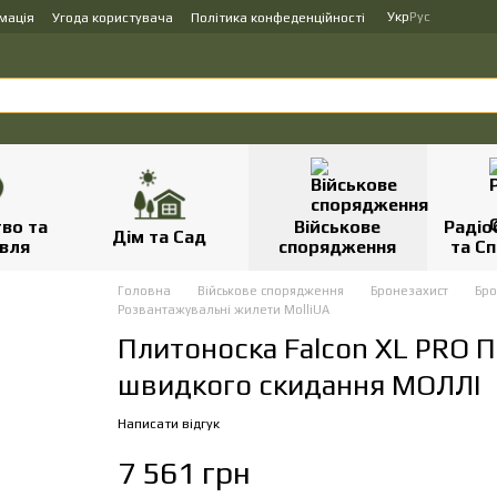
Укр
Рус
мація
Угода користувача
Політика конфеденційності
во та
Військове
Радіо
Дім та Сад
вля
спорядження
та Сп
Головна
Військове спорядження
Бронезахист
Бр
Розвантажувальні жилети MolliUA
Плитоноска Falcon XL PRO П
швидкого скидання МОЛЛІ
Написати відгук
7 561 грн