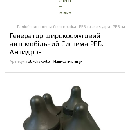
Радіобладнання та Спецтехніка
РЕБ та аксесуари
РЕБ на а
Генератор широкосмуговий
автомобільний Система РЕБ.
Антидрон
Артикул:
reb-dlia-avto
Написати відгук