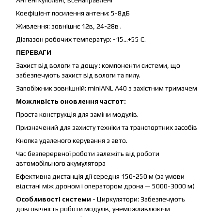
Коефіцієнт посилення антени: 5-8дБ
Живлення: зовнішнє 12в, 24-28в .
Діапазон робочих температур: -15…+55 С.
ПЕРЕВАГИ
Захист від вологи та дощу : компоненти системи, що
забезпечують захист від вологи та пилу.
Запобіжник зовнішній: miniANL А40 з захістним тримачем
Можливість оновлення частот:
Проста конструкція для заміни модулів.
Призначений для захисту техніки та транспортних засобів
Кнопка удаленого керування з авто.
Час безперервної роботи залежіть від роботи
автомобільного акумулятора
Ефективна дистанція дії середня 150-250 м (за умови
відстані між дроном і оператором дрона — 5000-3000 м)
Особливості системи
- Циркулятори: Забезпечують
довговічність роботи модулів, унеможливлюючи