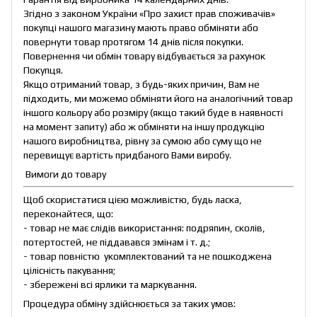
Згідно з законом України «Про захист прав споживачів»
покупці нашого магазину мають право обміняти або
повернути товар протягом 14 днів після покупки.
Повернення чи обмін товару відбувається за рахунок
Покупця.
Якщо отриманий товар, з будь-яких причин, Вам не
підходить, ми можемо обміняти його на аналогічний товар
іншого кольору або розміру (якщо такий буде в наявності
на момент запиту) або ж обміняти на іншу продукцію
нашого виробництва, рівну за сумою або суму що не
перевищує вартість придбаного Вами виробу.
Вимоги до товару
Щоб скористатися цією можливістю, будь ласка,
переконайтеся, що:
- товар не має слідів використання: подряпин, сколів,
потертостей, не піддавався змінам і т. д.;
- товар повністю укомплектований та не пошкоджена
цілісність пакування;
- збережені всі ярлики та маркування.
Процедура обміну здійснюється за таких умов: