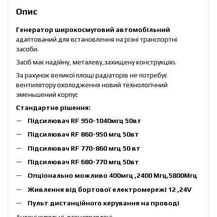
Опис
Генератор широкосмуговий автомобільний
адаптований для встановлення на різні транспортні
засоби.
Засіб має надійну, металеву,захищену конструкцію.
За рахунок великої площі радіаторів не потребує
вентилятору охолодження новий технологічний
зменьшений корпус
Стандартне рішення:
Підсилювач RF 950-1040мгц 50вт
Підсилювач RF 860-950 мгц 50вт
Підсилювач RF 770-860 мгц 50 вт
Підсилювач RF 680-770 мгц 50вт
Опціонально можливо 400мгц ,2400 Мгц,5800Мгц
Живлення від бортової електромережі 12 ,24V
Пульт дистанційного керування на проводі
Антені купольні, всенаправлені