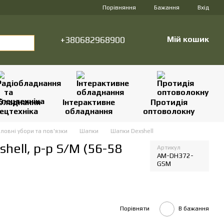
Порівняння
Бажання
Вхід
+380682968900
Мій кошик
бладнання
Інтерактивне
Протидія
ецтехніка
обладнання
оптоволокну
ловні убори та пов'язки
Шапки
Шапки Dexshell
ell, р-р S/M (56-58
Артикул
AM-DH372-
GSM
Порівняти
В бажання