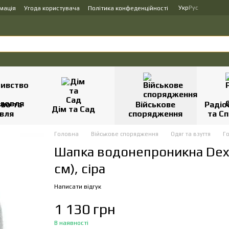
Укр
Рус
мація
Угода користувача
Політика конфеденційності
во та
Військове
Радіо
Дім та Сад
вля
спорядження
та Сп
Головна
Військове спорядження
Одяг та взуття
Го
Шапка водонепроникна Dexsh
см), сіра
Написати відгук
1 130 грн
В наявності