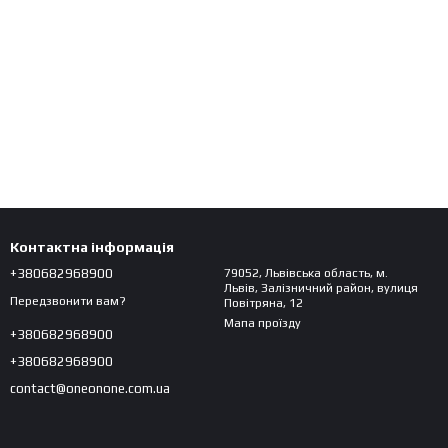
Контактна інформація
+380682968900
79052, Львівська область, м.
Львів, Залізничний район, вулиця
Передзвонити вам?
Повітряна, 12
Мапа проїзду
+380682968900
+380682968900
contact@oneonone.com.ua