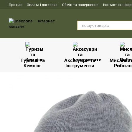
Перейти до основного контенту
Про нас
Оплата і доставка
Обмін та повернення
Контактна інфор
Туризм та
Аксесуари та
Мисливст
Кемпінг
Інструменти
Риболо