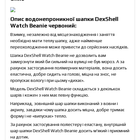
Опис водонепроникної шапки DexShell
Watch Beanie червоний:
Взимку, незалежно від місцезнаходження і заняття
необхідно мати теплу шапку, адже найменше
переохолодження може привести до серйозних наслідків.
Шапка DexShell Watch Beanie не дозволить вам
замерзнути який би сильний на вулиці не був мороз. А за
рахунок застосування полімерних матеріалів, вона досить
еластична, добре сидить на голові, міцна на знос, не
пропускає вологу і при цьому «дихає».
Модель DexShell Watch Beanie складається з декількох
шарів і кожен з них має певну функцію.
Наприклад, зовнішній шар шапки виконаний з вовни і
акрилу, завдяки чому шапка досить міцна, добре тримає
форму і не «випускає» тепло.
За рахунок застосування поліестеру і еластану, внутрішній
шар шапки DexShell Watch Beanie досить м'який і приємний
на дотик.