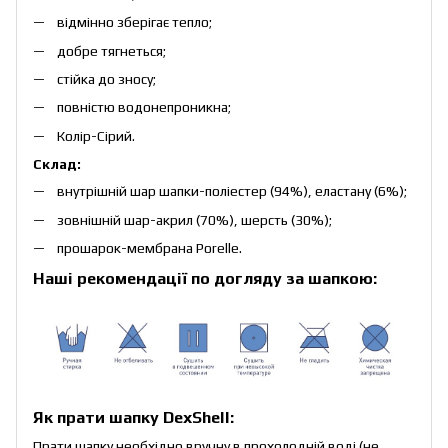
відмінно зберігає тепло;
добре тягнеться;
стійка до зносу;
повністю водонепроникна;
Колір-Сірий.
Склад:
внутрішній шар шапки-поліестер (94%), еластану (6%);
зовнішній шар-акрил (70%), шерсть (30%);
прошарок-мембрана Porelle.
Наші рекомендації по догляду за шапкою:
Як прати шапку DexShell:
Прати шапку необхідно вручну в прохолодній воді (не