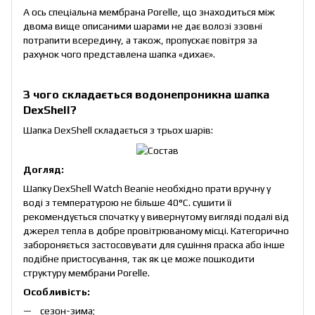
А ось спеціальна мембрана Porelle, що знаходиться між
двома вище описаними шарами не дає волозі ззовні
потрапити всередину, а також, пропускає повітря за
рахунок чого представлена шапка «дихає».
З чого складається водонепроникна шапка
DexShell?
Шапка DexShell складається з трьох шарів:
Догляд:
Шапку DexShell Watch Beanie необхідно прати вручну у
воді з температурою не більше 40°C. сушити її
рекомендується спочатку у вивернутому вигляді подалі від
джерел тепла в добре провітрюваному місці. Категорично
забороняється застосовувати для сушіння праска або інше
подібне пристосування, так як це може пошкодити
структуру мембрани Porelle.
Особливість:
сезон-зима;