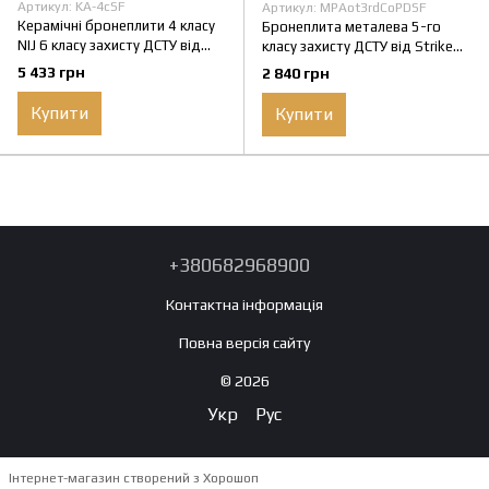
Артикул: KA-4cSF
Артикул: MPAot3rdCoPDSF
Керамічні бронеплити 4 класу
Бронеплита металева 5-го
NIJ 6 класу захисту ДСТУ від
класу захисту ДСТУ від Strike
Strike Face Комплект
Face 1 шт
5 433 грн
2 840 грн
бронеплит
Купити
Купити
+380682968900
Контактна інформація
Повна версія сайту
© 2026
Укр
Рус
Інтернет-магазин створений з Хорошоп