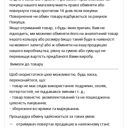
покупці нашого магазину мають право обміняти або
повернути товар протягом 14 днів після покупки.
Повернення чи обмін товару відбувається за рахунок
Покупця.
Якщо отриманий товар, з будь-яких причин, Вам не
підходить, ми можемо обміняти його на аналогічний товар
іншого кольору або розміру (якщо такий буде в наявності
на момент запиту) або ж обміняти на іншу продукцію
нашого виробництва, рівну за сумою або суму що не
перевищує вартість придбаного Вами виробу.
Вимоги до товару
Щоб скористатися цією можливістю, будь ласка,
переконайтеся, що:
- товар не має слідів використання: подряпин, сколів,
потертостей, не піддавався змінам і т. д.;
- товар повністю укомплектований та не пошкоджена
цілісність пакування;
- збережені всі ярлики та маркування.
Процедура обміну здійснюється за таких умов:
отримувач повертає продукцію в належному стані;