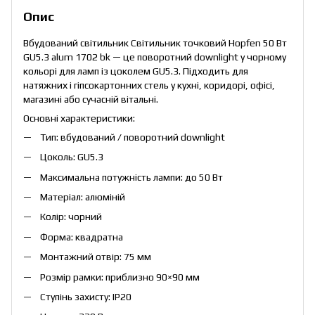
Опис
Вбудований світильник
Світильник точковий Hopfen 50 Вт
GU5.3 alum 1702 bk
— це поворотний downlight у чорному
кольорі для ламп із цоколем GU5.3. Підходить для
натяжних і гіпсокартонних стель у кухні, коридорі, офісі,
магазині або сучасній вітальні.
Основні характеристики:
Тип: вбудований / поворотний downlight
Цоколь: GU5.3
Максимальна потужність лампи: до 50 Вт
Матеріал: алюміній
Колір: чорний
Форма: квадратна
Монтажний отвір: 75 мм
Розмір рамки: приблизно 90×90 мм
Ступінь захисту: IP20